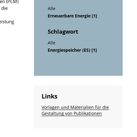
ien (PCM)
 die
Alle
Erneuerbare Energie [1]
eistung
Schlagwort
Alle
Energiespeicher (ES) [1]
Links
Vorlagen und Materialien für die
Gestaltung von Publikationen