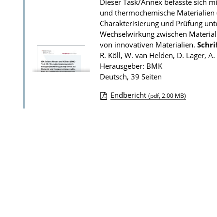
Dieser Task/Annex befasste sich mi
und thermochemische Materialien (
Charakterisierung und Prüfung un
Wechselwirkung zwischen Material
von innovativen Materialien.
Schri
R. Köll, W. van Helden, D. Lager, A.
Herausgeber: BMK
Deutsch, 39 Seiten
Endbericht
(pdf, 2.00 MB)
D
o
w
n
l
o
a
d
s