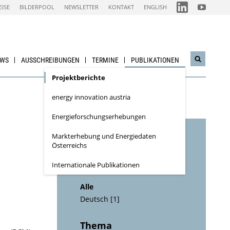
FOLGEN
FOLGEN
EISE
BILDERPOOL
NEWSLETTER
KONTAKT
ENGLISH
SIE
SIE
UNS
UNS
AUF
AUF
IEA
NACHHALTI
LINKEDIN-
WIRTSCHAF
CHANNEL
YOUTUBE
CHANNEL
EWS
AUSSCHREIBUNGEN
TERMINE
PUBLIKATIONEN
Suchwidg
öffnen
Projektberichte
energy innovation austria
Energieforschungs­erhebungen
Markterhebung und Energiedaten
Österreichs
Suche verfeinern
Internationale Publikationen
Sprache
Alle
Deutsch [1]
Thema