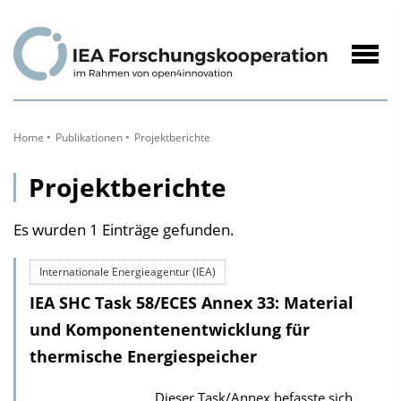
zum
Inhalt
Navig
öffne
Home
Publikationen
Projektberichte
Projektberichte
Es wurden 1 Einträge gefunden.
Internationale Energieagentur (IEA)
IEA SHC Task 58/ECES Annex 33: Material
und Komponentenentwicklung für
thermische Energiespeicher
Dieser Task/Annex befasste sich