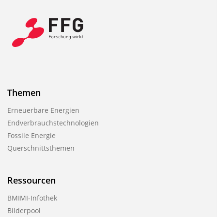
l
i
k
a
t
i
o
Themen
n
Erneuerbare Energien
Endverbrauchstechnologien
Fossile Energie
Querschnittsthemen
Ressourcen
BMIMI-Infothek
Bilderpool