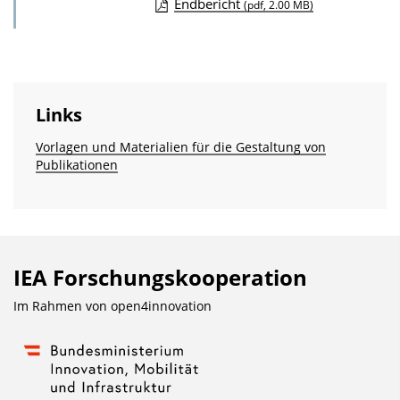
Endbericht
(pdf, 2.00 MB)
D
o
w
n
Links
l
Vorlagen und Materialien für die Gestaltung von
o
Publikationen
a
d
s
z
IEA Forschungs­kooperation
u
r
Im Rahmen von
open4innovation
P
u
b