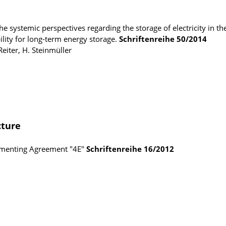
he systemic perspectives regarding the storage of electricity in th
ility for long-term energy storage.
Schriftenreihe
50/2014
 Reiter, H. Steinmüller
cture
lementing Agreement "4E"
Schriftenreihe
16/2012