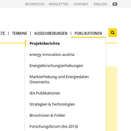
FOLGEN
BILDERPOOL
NEWSLETTER
KONTAKT
ENGLISH
SIE
UNS
AUF
NACHHALTI
WIRTSCHAF
YOUTUBE
CHANNEL
KTE
TERMINE
AUSSCHREIBUNGEN
PUBLIKATIONEN
Suchwidg
öffnen
Projektberichte
energy innovation austria
Energieforschungs­erhebungen
Markterhebung und Energiedaten
Österreichs
Suche verfeinern
IEA Publikationen
Programm
Strategien & Technologien
Alle
Energie 2050 [6]
Broschüren & Folder
Forschungsforum (bis 2013)
Sprache