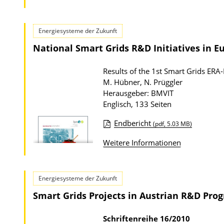
o
w
n
Energiesysteme der Zukunft
l
National Smart Grids R&D Initiatives in E
o
a
Results of the 1st Smart Grids ER
M. Hübner, N. Prüggler
d
Herausgeber: BMVIT
s
Englisch, 133 Seiten
z
Endbericht
(pdf, 5.03 MB)
u
D
r
Weitere Informationen
o
P
w
u
n
Energiesysteme der Zukunft
b
l
Smart Grids Projects in Austrian R&D Pr
l
o
i
a
Schriftenreihe
16/2010