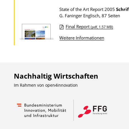
P
u
State of the Art Report 2005
Schri
G. Faninger
Englisch, 87 Seiten
b
l
Final Report
(pdf, 1.57 MB)
D
i
Weitere Informationen
o
k
w
a
n
t
l
i
o
o
Nachhaltig Wirtschaften
a
n
Im Rahmen von
open4innovation
d
s
z
u
r