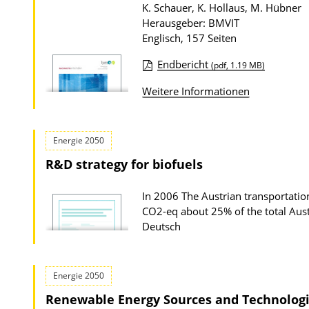
k
K. Schauer, K. Hollaus, M. Hübner
d
a
Herausgeber: BMVIT
s
Englisch, 157 Seiten
t
z
i
Endbericht
(pdf, 1.19 MB)
u
o
D
r
Weitere Informationen
n
o
P
w
u
n
Energie 2050
b
l
R&D strategy for biofuels
l
o
i
a
In 2006 The Austrian transportatio
k
CO2-eq about 25% of the total Aus
d
a
Deutsch
s
t
z
i
u
Energie 2050
o
r
Renewable Energy Sources and Technologie
n