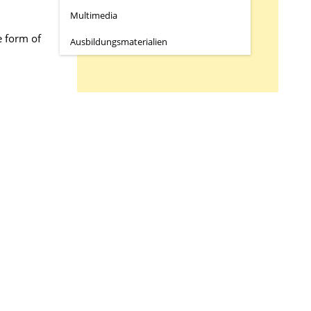
Multimedia
Alle
Englisch [6]
e form of
Ausbildungs­materialien