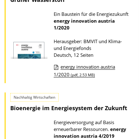
l
i
o
Ein Baustein für die Energiezukunft
o
a
energy innovation austria
n
d
1/2020
s
Herausgeber: BMVIT und Klima-
z
und Energiefonds
u
Deutsch, 12 Seiten
r
energy innovation austria
P
D
1/2020
(pdf, 2.53 MB)
u
o
b
w
l
Nachhaltig Wirtschaften
n
i
Bioenergie im Energiesystem der Zukunft
l
k
o
a
Energieversorgung auf Basis
a
erneuerbarer Ressourcen.
energy
t
d
innovation austria
4/2019