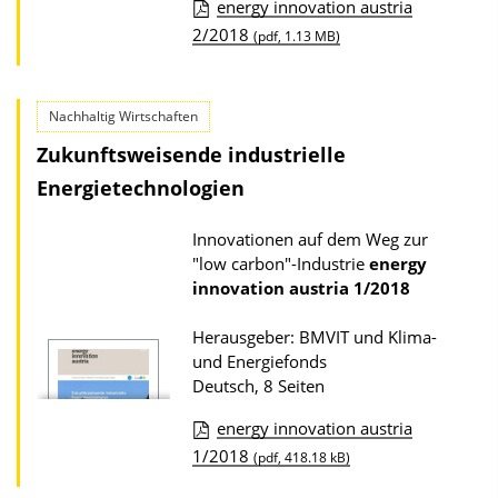
u
energy innovation austria
b
D
2/2018
(pdf, 1.13 MB)
l
o
i
w
Nachhaltig Wirtschaften
k
n
Zukunftsweisende industrielle
a
l
Energietechnologien
t
o
i
a
Innovationen auf dem Weg zur
o
d
"low carbon"-Industrie
energy
n
s
innovation austria
1/2018
z
Herausgeber: BMVIT und Klima-
u
und Energiefonds
r
Deutsch, 8 Seiten
P
energy innovation austria
u
D
1/2018
(pdf, 418.18 kB)
b
o