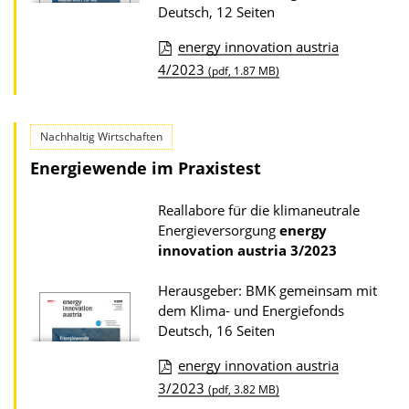
r
Deutsch, 12 Seiten
P
energy innovation austria
u
D
4/2023
(pdf, 1.87 MB)
b
o
l
w
i
Nachhaltig Wirtschaften
n
k
Energiewende im Praxistest
l
a
o
Reallabore für die klimaneutrale
t
a
Energieversorgung
energy
i
d
innovation austria
3/2023
o
s
Herausgeber: BMK gemeinsam mit
n
z
dem Klima- und Energiefonds
u
Deutsch, 16 Seiten
r
energy innovation austria
P
D
3/2023
(pdf, 3.82 MB)
u