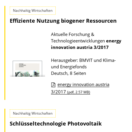
l
w
i
Nachhaltig Wirtschaften
n
k
Effiziente Nutzung biogener Ressourcen
l
a
o
t
Aktuelle Forschung &
a
Technologieentwicklungen
energy
i
d
innovation austria
3/2017
o
s
n
Herausgeber: BMVIT und Klima-
z
und Energiefonds
u
Deutsch, 8 Seiten
r
energy innovation austria
P
D
3/2017
(pdf, 2.57 MB)
u
o
b
w
l
Nachhaltig Wirtschaften
n
i
Schlüsseltechnologie Photovoltaik
l
k