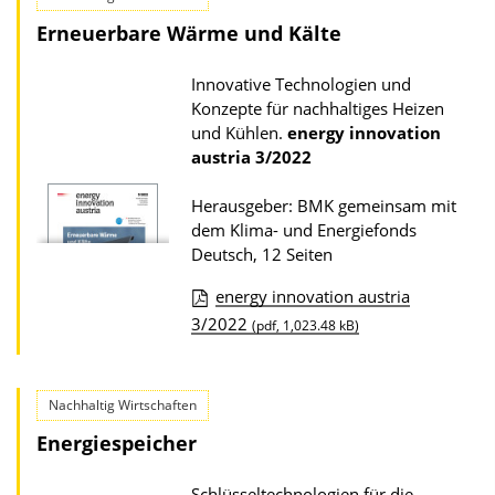
k
n
Erneuerbare Wärme und Kälte
a
l
t
o
Innovative Technologien und
i
a
Konzepte für nachhaltiges Heizen
o
d
und Kühlen.
energy innovation
austria
3/2022
n
s
z
Herausgeber: BMK gemeinsam mit
u
dem Klima- und Energiefonds
r
Deutsch, 12 Seiten
P
energy innovation austria
u
D
3/2022
(pdf, 1,023.48 kB)
b
o
l
w
i
Nachhaltig Wirtschaften
n
k
Energiespeicher
l
a
o
Schlüsseltechnologien für die