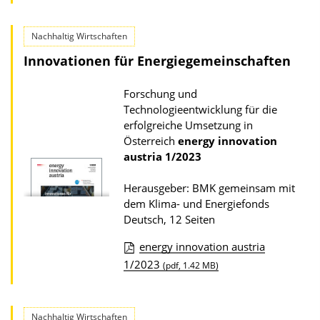
o
b
w
l
Nachhaltig Wirtschaften
n
i
Innovationen für Energiegemeinschaften
l
k
o
a
Forschung und
a
Technologieentwicklung für die
t
d
erfolgreiche Umsetzung in
i
Österreich
energy innovation
s
o
austria
1/2023
z
n
u
Herausgeber: BMK gemeinsam mit
r
dem Klima- und Energiefonds
Deutsch, 12 Seiten
P
u
energy innovation austria
b
D
1/2023
(pdf, 1.42 MB)
l
o
i
w
Nachhaltig Wirtschaften