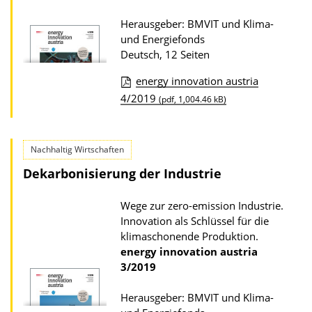
i
s
o
Herausgeber: BMVIT und Klima-
z
und Energiefonds
n
u
Deutsch, 12 Seiten
r
energy innovation austria
P
D
4/2019
(pdf, 1,004.46 kB)
u
o
b
w
l
Nachhaltig Wirtschaften
n
i
Dekarbonisierung der Industrie
l
k
o
a
Wege zur zero-emission Industrie.
a
Innovation als Schlüssel für die
t
d
klimaschonende Produktion.
i
energy innovation austria
s
o
3/2019
z
n
u
Herausgeber: BMVIT und Klima-