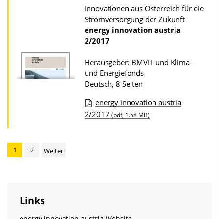
o
a
Innovationen aus Österreich für die
a
Stromversorgung der Zukunft
t
d
energy innovation austria
i
2/2017
s
o
z
Herausgeber: BMVIT und Klima-
n
u
und Energiefonds
r
Deutsch, 8 Seiten
P
energy innovation austria
u
D
2/2017
(pdf, 1.58 MB)
b
o
l
w
1
2
i
Weiter
n
k
l
a
o
t
a
Links
i
d
energy innovation austria Website