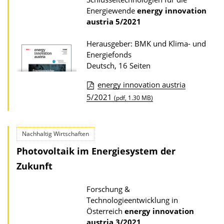
t
a
Energiewende
energy innovation
i
d
austria
5/2021
o
s
Herausgeber: BMK und Klima- und
n
z
Energiefonds
u
Deutsch, 16 Seiten
r
energy innovation austria
P
D
5/2021
(pdf, 1.30 MB)
u
o
b
w
l
Nachhaltig Wirtschaften
n
i
Photovoltaik im Energiesystem der
l
k
Zukunft
o
a
a
t
Forschung &
d
Technologieentwicklung in
i
s
Österreich
energy innovation
o
z
austria
3/2021