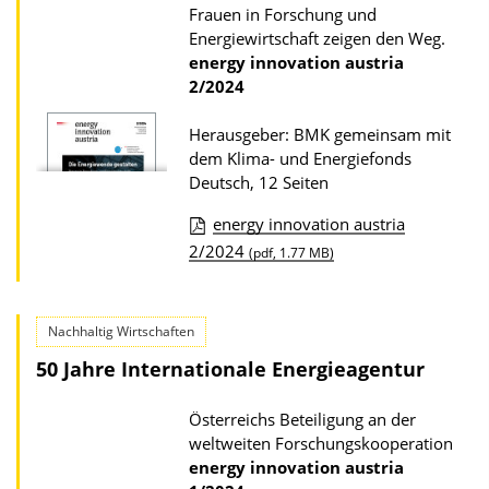
Frauen in Forschung und
a
Energiewirtschaft zeigen den Weg.
d
energy innovation austria
2/2024
s
z
Herausgeber: BMK gemeinsam mit
u
dem Klima- und Energiefonds
r
Deutsch, 12 Seiten
P
energy innovation austria
u
D
2/2024
(pdf, 1.77 MB)
b
o
l
w
i
Nachhaltig Wirtschaften
n
k
50 Jahre Internationale Energieagentur
l
a
o
Österreichs Beteiligung an der
t
a
weltweiten Forschungskooperation
i
d
energy innovation austria
o