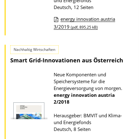
r
und Energiefonds
Deutsch, 12 Seiten
P
u
energy innovation austria
b
D
3/2019
(pdf, 895.25 kB)
l
o
i
w
Nachhaltig Wirtschaften
k
n
Smart Grid-Innovationen aus Österreich
a
l
t
o
Neue Komponenten und
i
a
Speichersysteme für die
o
d
Energieversorgung von morgen.
energy innovation austria
n
s
2/2018
z
u
Herausgeber: BMVIT und Klima-
r
und Energiefonds
Deutsch, 8 Seiten
P