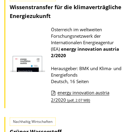
k
Wissenstransfer für die klimaverträgliche
l
a
Energiezukunft
o
t
a
Österreich im weltweiten
i
d
Forschungsnetzwerk der
o
s
Internationalen Energieagentur
n
z
(IEA)
energy innovation austria
2/2020
u
r
Herausgeber: BMK und Klima- und
P
Energiefonds
Deutsch, 16 Seiten
u
b
energy innovation austria
l
D
2/2020
(pdf, 2.07 MB)
i
o
k
w
Nachhaltig Wirtschaften
a
n
Grüner Wasserstoff
t