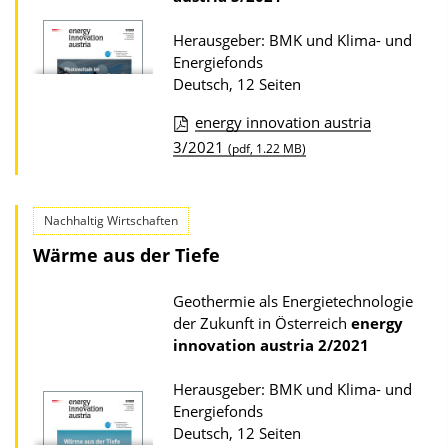
n
u
Herausgeber: BMK und Klima- und
r
Energiefonds
P
Deutsch, 12 Seiten
u
energy innovation austria
b
D
3/2021
(pdf, 1.22 MB)
l
o
i
w
k
Nachhaltig Wirtschaften
n
a
Wärme aus der Tiefe
l
t
o
Geothermie als Energietechnologie
i
a
der Zukunft in Österreich
energy
o
d
innovation austria
2/2021
n
s
Herausgeber: BMK und Klima- und
z
Energiefonds
u
Deutsch, 12 Seiten