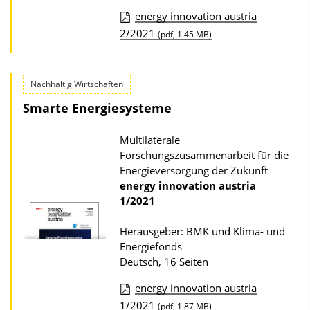
r
energy innovation austria
P
D
2/2021
(pdf, 1.45 MB)
u
o
b
w
l
Nachhaltig Wirtschaften
n
i
Smarte Energiesysteme
l
k
o
a
Multilaterale
a
Forschungszusammenarbeit für die
t
d
Energieversorgung der Zukunft
i
energy innovation austria
s
o
1/2021
z
n
u
Herausgeber: BMK und Klima- und
r
Energiefonds
Deutsch, 16 Seiten
P
u
energy innovation austria
b
D
1/2021
(pdf, 1.87 MB)