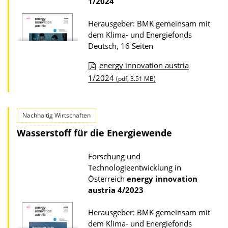
1/2024
s
n
z
Herausgeber: BMK gemeinsam mit
u
dem Klima- und Energiefonds
r
Deutsch, 16 Seiten
P
energy innovation austria
u
D
1/2024
(pdf, 3.51 MB)
b
o
l
w
i
Nachhaltig Wirtschaften
n
k
Wasserstoff für die Energiewende
l
a
o
Forschung und
t
a
Technologieentwicklung in
i
d
Österreich
energy innovation
o
austria
4/2023
s
n
z
Herausgeber: BMK gemeinsam mit
u
dem Klima- und Energiefonds