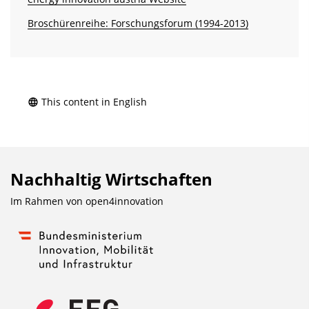
o
s
n
Broschürenreihe: Forschungsforum (1994-2013)
z
u
r
P
u
This content in English
b
l
i
Nachhaltig Wirtschaften
k
a
Im Rahmen von
open4innovation
t
i
o
n