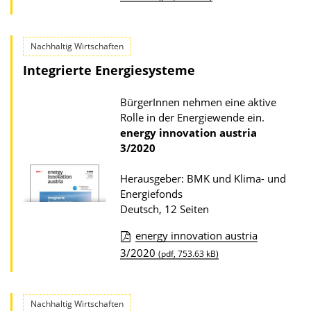
l
o
i
w
Nachhaltig Wirtschaften
k
n
Integrierte Energiesysteme
a
l
t
o
BürgerInnen nehmen eine aktive
i
a
Rolle in der Energiewende ein.
o
d
energy innovation austria
3/2020
n
s
z
Herausgeber: BMK und Klima- und
u
Energiefonds
r
Deutsch, 12 Seiten
P
energy innovation austria
u
D
3/2020
(pdf, 753.63 kB)
b
o
l
w
i
Nachhaltig Wirtschaften
n