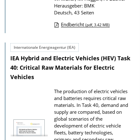
Herausgeber: BMK
Deutsch, 43 Seiten
Endbericht
(pdf, 3.42 MB)
D
o
Internationale Energieagentur (IEA)
w
IEA Hybrid and Electric Vehicles (HEV) Task
n
l
40: Critical Raw Materials for Electric
o
Vehicles
a
The production of electric vehicles
d
and batteries requires critical raw
s
materials. In Task 40, demand and
z
supply are compared, based on
global scenarios of the
u
development of electric vehicle
r
fleets, battery technologies,
P
primary and secondary raw