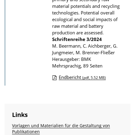
u
material potentials and recycling
technologies. Potential overall
b
ecological and social impacts of
l
raw material and battery
i
production are assessed.
k
Schriftenreihe
3/2024
M. Beermann, C. Aichberger, G.
a
Jungmeier, M. Brenner-Fließer
t
Herausgeber: BMK
i
Mehrsprachig, 89 Seiten
o
Endbericht
(pdf, 5.52 MB)
n
D
o
w
n
Links
l
Vorlagen und Materialien für die Gestaltung von
o
Publikationen