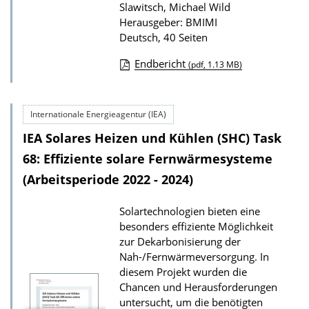
Slawitsch, Michael Wild
Herausgeber: BMIMI
Deutsch, 40 Seiten
Endbericht
(pdf, 1.13 MB)
D
o
Internationale Energieagentur (IEA)
w
IEA Solares Heizen und Kühlen (SHC) Task
n
l
68: Effiziente solare Fernwärmesysteme
o
(Arbeitsperiode 2022 - 2024)
a
Solartechnologien bieten eine
d
besonders effiziente Möglichkeit
s
zur Dekarbonisierung der
z
Nah-/Fernwärmeversorgung. In
diesem Projekt wurden die
u
Chancen und Herausforderungen
r
untersucht, um die benötigten