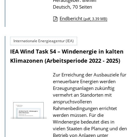
Herausgeber: BMIMI
Deutsch, 70 Seiten
Endbericht
(pdf, 3.39 MB)
D
o
Internationale Energieagentur (IEA)
w
IEA Wind Task 54 – Windenergie in kalten
n
l
Klimazonen (Arbeitsperiode 2022 - 2025)
o
Zur Erreichung der Ausbauziele für
a
erneuerbare Energien werden
d
Erzeugungsanlagen zukünftig
s
vermehrt an Standorten mit
anspruchsvolleren
z
Rahmenbedingungen errichtet
u
werden müssen. Für die
r
Windenergie bedeutet dies in
P
vielen Staaten die Planung und den
Betrieb von Anlagen unter