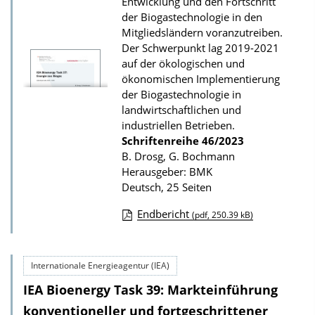
Entwicklung und den Fortschritt
d
der Biogastechnologie in den
s
Mitgliedsländern voranzutreiben.
Der Schwerpunkt lag 2019-2021
z
auf der ökologischen und
u
ökonomischen Implementierung
r
der Biogastechnologie in
P
landwirtschaftlichen und
industriellen Betrieben.
u
Schriftenreihe
46/2023
b
B. Drosg, G. Bochmann
l
Herausgeber: BMK
Deutsch, 25 Seiten
i
k
Endbericht
(pdf, 250.39 kB)
a
D
t
o
i
Internationale Energieagentur (IEA)
w
o
IEA Bioenergy Task 39: Markteinführung
n
n
l
konventioneller und fortgeschrittener