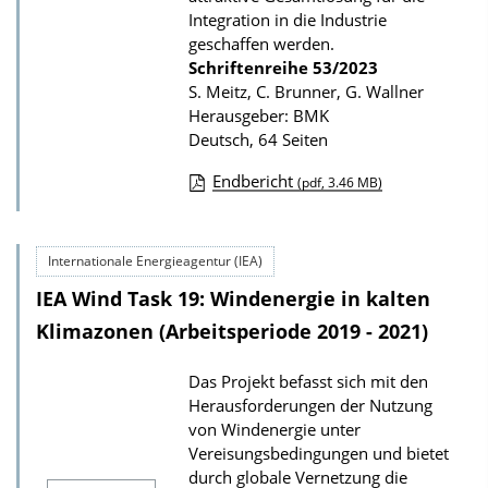
Integration in die Industrie
o
geschaffen werden.
n
Schriftenreihe
53/2023
S. Meitz, C. Brunner, G. Wallner
Herausgeber: BMK
Deutsch, 64 Seiten
Endbericht
(pdf, 3.46 MB)
D
o
Internationale Energieagentur (IEA)
w
IEA Wind Task 19: Windenergie in kalten
n
l
Klimazonen (Arbeitsperiode 2019 - 2021)
o
Das Projekt befasst sich mit den
a
Herausforderungen der Nutzung
d
von Windenergie unter
s
Vereisungsbedingungen und bietet
durch globale Vernetzung die
z