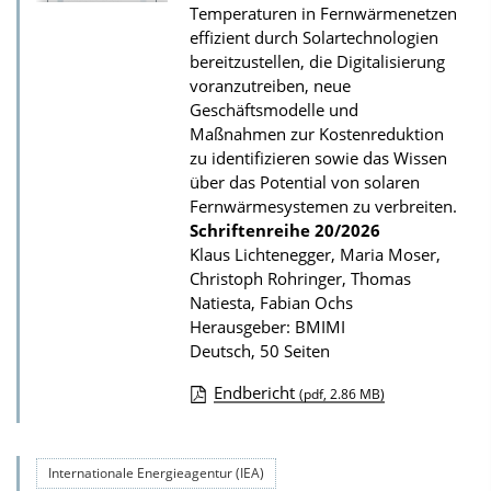
P
Temperaturen in Fernwärmenetzen
u
effizient durch Solartechnologien
bereitzustellen, die Digitalisierung
b
voranzutreiben, neue
l
Geschäftsmodelle und
i
Maßnahmen zur Kostenreduktion
k
zu identifizieren sowie das Wissen
über das Potential von solaren
a
Fernwärmesystemen zu verbreiten.
t
Schriftenreihe
20/2026
i
Klaus Lichtenegger, Maria Moser,
Christoph Rohringer, Thomas
o
Natiesta, Fabian Ochs
n
Herausgeber: BMIMI
Deutsch, 50 Seiten
Endbericht
(pdf, 2.86 MB)
D
o
Internationale Energieagentur (IEA)
w