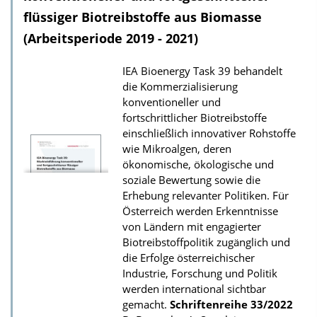
o
flüssiger Biotreibstoffe aus Biomasse
a
(Arbeitsperiode 2019 - 2021)
d
IEA Bioenergy Task 39 behandelt
s
die Kommerzialisierung
z
konventioneller und
u
fortschrittlicher Biotreibstoffe
r
einschließlich innovativer Rohstoffe
wie Mikroalgen, deren
P
ökonomische, ökologische und
u
soziale Bewertung sowie die
b
Erhebung relevanter Politiken. Für
Österreich werden Erkenntnisse
l
von Ländern mit engagierter
i
Biotreibstoffpolitik zugänglich und
k
die Erfolge österreichischer
a
Industrie, Forschung und Politik
werden international sichtbar
t
gemacht.
Schriftenreihe
33/2022
i