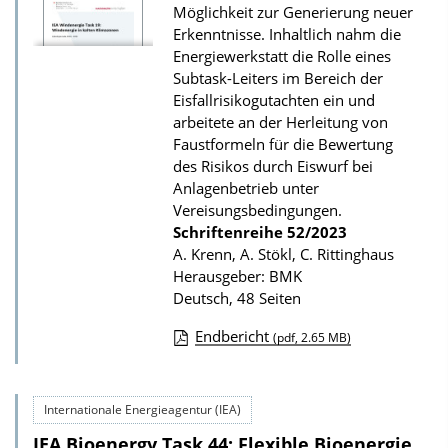
Möglichkeit zur Generierung neuer
u
Erkenntnisse. Inhaltlich nahm die
r
Energiewerkstatt die Rolle eines
P
Subtask-Leiters im Bereich der
Eisfallrisikogutachten ein und
u
arbeitete an der Herleitung von
b
Faustformeln für die Bewertung
l
des Risikos durch Eiswurf bei
Anlagenbetrieb unter
i
Vereisungsbedingungen.
k
Schriftenreihe
52/2023
a
A. Krenn, A. Stökl, C. Rittinghaus
t
Herausgeber: BMK
Deutsch, 48 Seiten
i
o
Endbericht
(pdf, 2.65 MB)
n
D
o
Internationale Energieagentur (IEA)
w
IEA Bioenergy Task 44: Flexible Bioenergie
n