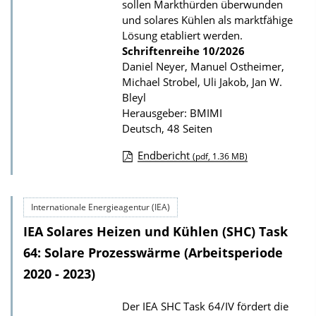
sollen Markthürden überwunden
t
und solares Kühlen als marktfähige
i
Lösung etabliert werden.
Schriftenreihe
10/2026
o
Daniel Neyer, Manuel Ostheimer,
n
Michael Strobel, Uli Jakob, Jan W.
Bleyl
Herausgeber: BMIMI
Deutsch, 48 Seiten
Endbericht
(pdf, 1.36 MB)
D
o
Internationale Energieagentur (IEA)
w
IEA Solares Heizen und Kühlen (SHC) Task
n
l
64: Solare Prozesswärme (Arbeitsperiode
o
2020 - 2023)
a
Der IEA SHC Task 64/IV fördert die
d