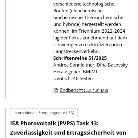
verschiedene technologische
b
Routen (oleochemische,
l
biochemische, thermochemische
i
und hybride) hergestellt werden
k
können. Im Triennium 2022-2024
lag der Fokus zunehmend auf dem
a
schwieriger zu elektrifizierenden
t
Langstreckenverkehr.
i
Schriftenreihe
51/2025
Andrea Sonnleitner, Dina Bacovsky
o
Herausgeber: BMIMI
n
Deutsch, 46 Seiten
Endbericht
(pdf, 1.01 MB)
D
o
Internationale Energieagentur (IEA)
w
IEA Photovoltaik (PVPS) Task 13:
n
l
Zuverlässigkeit und Ertragssicherheit von