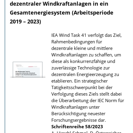
l
dezentraler Windkraftanlagen in ein
o
Gesamtenergiesystem (Arbeitsperiode
a
2019 – 2023)
d
IEA Wind Task 41 verfolgt das Ziel,
s
Rahmenbedingungen für
z
dezentrale kleine und mittlere
u
Windkraftanlagen zu schaffen, um
r
diese als konkurrenzfähige und
zuverlässige Technologie zur
P
dezentralen Energieerzeugung zu
u
etablieren. Ein strategischer
b
Tätigkeitsschwerpunkt bei der
Verfolgung dieses Ziels stellt dabei
l
die Überarbeitung der IEC Norm für
i
Windkraftanlagen unter
k
Berücksichtigung neuester
a
Forschungsergebnisse dar.
Schriftenreihe
58/2023
t