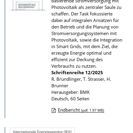
basierende Stromversorgung mit
r
Photovoltaik als zentraler Säule zu
P
schaffen. Der Task fokussierte
u
dabei auf integralen Ansätzen für
den Betrieb und die Planung von
b
Stromversorgungssystemen mit
l
Photovoltaik, sowie die Integration
i
in Smart Grids, mit dem Ziel, die
k
erzeugte Energie optimal und
effizient zur Deckung des
a
Verbrauchs zu nutzen.
t
Schriftenreihe
12/2025
i
R. Bründlinger, T. Strasser, H.
Brunner
o
Herausgeber: BMK
n
Deutsch, 60 Seiten
Endbericht
(pdf, 1.97 MB)
D
o
Internationale Energieagentur (IEA)