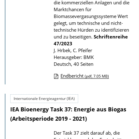
die kommerziellen Anlagen und die
i
Marktchancen für
k
Biomassevergasungssysteme Wert
gelegt, um technische und nicht-
a
technische Hürden zu identifizieren
t
und zu beseitigen.
Schriftenreihe
i
47/2023
J. Hrbek, C. Pfeifer
o
Herausgeber: BMK
n
Deutsch, 40 Seiten
Endbericht
(pdf, 7.05 MB)
D
o
Internationale Energieagentur (IEA)
w
IEA Bioenergy Task 37: Energie aus Biogas
n
l
(Arbeitsperiode 2019 - 2021)
o
Der Task 37 zielt darauf ab, die
a