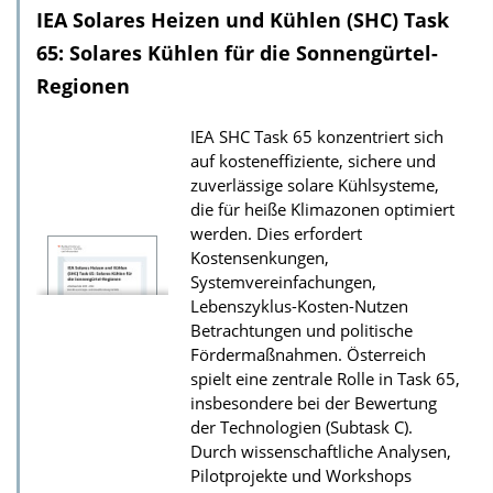
IEA Solares Heizen und Kühlen (SHC) Task
n
l
65: Solares Kühlen für die Sonnengürtel-
o
Regionen
a
IEA SHC Task 65 konzentriert sich
d
auf kosteneffiziente, sichere und
s
zuverlässige solare Kühlsysteme,
z
die für heiße Klimazonen optimiert
werden. Dies erfordert
u
Kostensenkungen,
r
Systemvereinfachungen,
P
Lebenszyklus-Kosten-Nutzen
u
Betrachtungen und politische
Fördermaßnahmen. Österreich
b
spielt eine zentrale Rolle in Task 65,
l
insbesondere bei der Bewertung
i
der Technologien (Subtask C).
k
Durch wissenschaftliche Analysen,
Pilotprojekte und Workshops
a