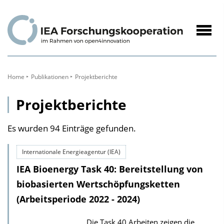
zum
Inhalt
Navig
öffne
Home
Publikationen
Projektberichte
Projektberichte
Es wurden 94 Einträge gefunden.
Internationale Energieagentur (IEA)
IEA Bioenergy Task 40: Bereitstellung von
biobasierten Wertschöpfungsketten
(Arbeitsperiode 2022 - 2024)
Die Task 40 Arbeiten zeigen die