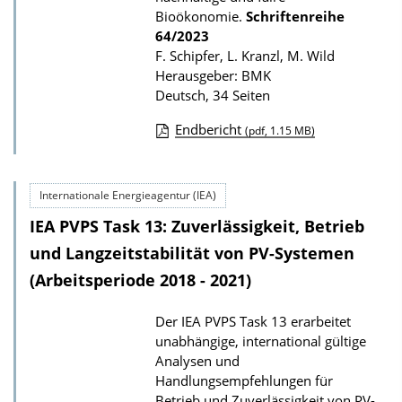
a
Bioökonomie.
Schriftenreihe
t
64/2023
i
F. Schipfer, L. Kranzl, M. Wild
Herausgeber: BMK
o
Deutsch, 34 Seiten
n
Endbericht
(pdf, 1.15 MB)
D
o
Internationale Energieagentur (IEA)
w
IEA PVPS Task 13: Zuverlässigkeit, Betrieb
n
l
und Langzeitstabilität von PV-Systemen
o
(Arbeitsperiode 2018 - 2021)
a
Der IEA PVPS Task 13 erarbeitet
d
unabhängige, international gültige
s
Analysen und
z
Handlungsempfehlungen für
Betrieb und Zuverlässigkeit von PV-