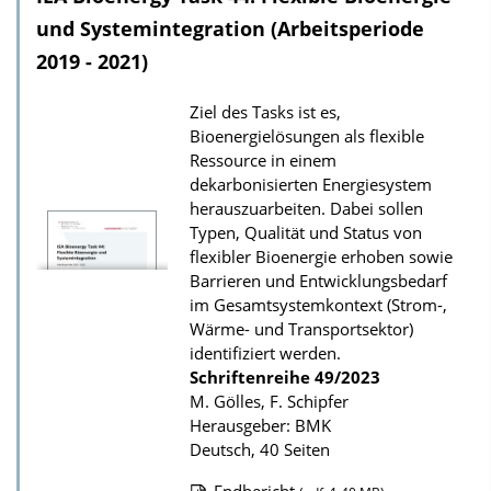
l
und Systemintegration (Arbeitsperiode
o
2019 - 2021)
a
Ziel des Tasks ist es,
d
Bioenergielösungen als flexible
s
Ressource in einem
z
dekarbonisierten Energiesystem
herauszuarbeiten. Dabei sollen
u
Typen, Qualität und Status von
r
flexibler Bioenergie erhoben sowie
P
Barrieren und Entwicklungsbedarf
u
im Gesamtsystemkontext (Strom-,
Wärme- und Transportsektor)
b
identifiziert werden.
l
Schriftenreihe
49/2023
i
M. Gölles, F. Schipfer
k
Herausgeber: BMK
Deutsch, 40 Seiten
a
t