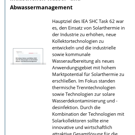
o
Abwassermanagement
a
Hauptziel des IEA SHC Task 62 war
d
es, den Einsatz von Solarthermie in
s
der Industrie zu erhöhen, neue
z
Kollektortechnologien zu
entwickeln und die industrielle
u
sowie kommunale
r
Wasseraufbereitung als neues
P
Anwendungsgebiet mit hohem
u
Marktpotential für Solarthermie zu
erschließen. Im Fokus standen
b
thermische Trenntechnologien
l
sowie Technologien zur solare
i
Wasserdekontaminierung und -
k
desinfektion. Durch die
Kombination der Technologien mit
a
Solarkollektoren sollte eine
t
innovative und wirtschaftlich
i
attraktive Gesamtlösung für die