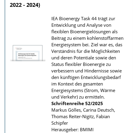
o
2022 - 2024)
a
IEA Bioenergy Task 44 trägt zur
d
Entwicklung und Analyse von
s
flexiblen Bioenergielösungen als
z
Beitrag zu einem kohlenstoffarmen
Energiesystem bei. Ziel war es, das
u
Verständnis für die Möglichkeiten
r
und deren Potentiale sowie den
P
Status flexibler Bioenergie zu
u
verbessern und Hindernisse sowie
den künftigen Entwicklungsbedarf
b
im Kontext des gesamten
l
Energiesystems (Strom, Wärme
i
und Verkehr) zu ermitteln.
k
Schriftenreihe
52/2025
Markus Gölles, Carina Deutsch,
a
Thomas Reiter-Nigitz, Fabian
t
Schipfer
i
Herausgeber: BMIMI