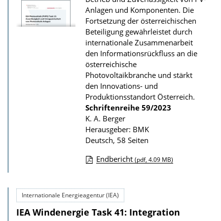
u
Anlagen und Komponenten. Die
r
Fortsetzung der österreichischen
P
Beteiligung gewährleistet durch
u
internationale Zusammenarbeit
den Informationsrückfluss an die
b
österreichische
l
Photovoltaikbranche und stärkt
i
den Innovations- und
k
Produktionsstandort Österreich.
Schriftenreihe
59/2023
a
K. A. Berger
t
Herausgeber: BMK
i
Deutsch, 58 Seiten
o
Endbericht
(pdf, 4.09 MB)
n
D
o
Internationale Energieagentur (IEA)
w
IEA Windenergie Task 41: Integration
n