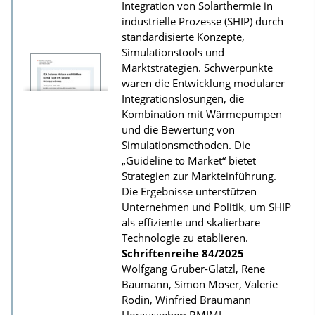
Integration von Solarthermie in
s
industrielle Prozesse (SHIP) durch
z
standardisierte Konzepte,
Simulationstools und
u
Marktstrategien. Schwerpunkte
r
waren die Entwicklung modularer
P
Integrationslösungen, die
u
Kombination mit Wärmepumpen
und die Bewertung von
b
Simulationsmethoden. Die
l
„Guideline to Market“ bietet
i
Strategien zur Markteinführung.
k
Die Ergebnisse unterstützen
Unternehmen und Politik, um SHIP
a
als effiziente und skalierbare
t
Technologie zu etablieren.
i
Schriftenreihe
84/2025
Wolfgang Gruber-Glatzl, Rene
o
Baumann, Simon Moser, Valerie
n
Rodin, Winfried Braumann