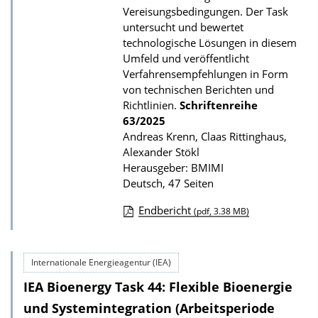
u
Vereisungsbedingungen. Der Task
b
untersucht und bewertet
l
technologische Lösungen in diesem
Umfeld und veröffentlicht
i
Verfahrensempfehlungen in Form
k
von technischen Berichten und
a
Richtlinien.
Schriftenreihe
t
63/2025
Andreas Krenn, Claas Rittinghaus,
i
Alexander Stökl
o
Herausgeber: BMIMI
n
Deutsch, 47 Seiten
Endbericht
(pdf, 3.38 MB)
D
o
Internationale Energieagentur (IEA)
w
IEA Bioenergy Task 44: Flexible Bioenergie
n
l
und Systemintegration (Arbeitsperiode