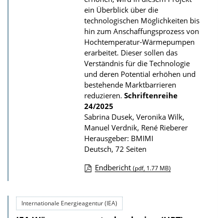
b
ein Überblick über die
technologischen Möglichkeiten bis
l
hin zum Anschaffungsprozess von
i
Hochtemperatur-Wärmepumpen
k
erarbeitet. Dieser sollen das
a
Verständnis für die Technologie
und deren Potential erhöhen und
t
bestehende Marktbarrieren
i
reduzieren.
Schriftenreihe
o
24/2025
n
Sabrina Dusek, Veronika Wilk,
Manuel Verdnik, René Rieberer
Herausgeber: BMIMI
Deutsch, 72 Seiten
Endbericht
(pdf, 1.77 MB)
D
o
Internationale Energieagentur (IEA)
w