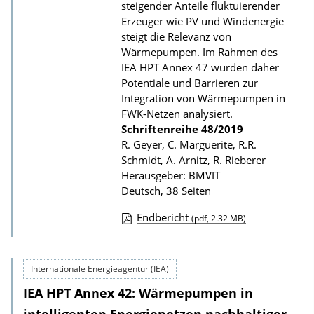
steigender Anteile fluktuierender
b
Erzeuger wie PV und Windenergie
steigt die Relevanz von
l
Wärmepumpen. Im Rahmen des
i
IEA HPT Annex 47 wurden daher
k
Potentiale und Barrieren zur
a
Integration von Wärmepumpen in
FWK-Netzen analysiert.
t
Schriftenreihe
48/2019
i
R. Geyer, C. Marguerite, R.R.
o
Schmidt, A. Arnitz, R. Rieberer
n
Herausgeber: BMVIT
Deutsch, 38 Seiten
Endbericht
(pdf, 2.32 MB)
D
o
Internationale Energieagentur (IEA)
w
IEA HPT Annex 42: Wärmepumpen in
n
l