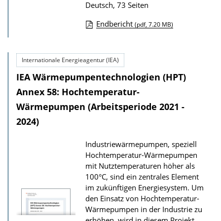
Deutsch, 73 Seiten
Endbericht
(pdf, 7.20 MB)
D
o
Internationale Energieagentur (IEA)
w
IEA Wärmepumpentechnologien (HPT)
n
l
Annex 58: Hochtemperatur-
o
Wärmepumpen (Arbeitsperiode 2021 -
a
2024)
d
Industriewärmepumpen, speziell
s
Hochtemperatur-Wärmepumpen
z
mit Nutztemperaturen höher als
u
100°C, sind ein zentrales Element
r
im zukünftigen Energiesystem. Um
den Einsatz von Hochtemperatur-
P
Wärmepumpen in der Industrie zu
u
erhöhen, wird in diesem Projekt