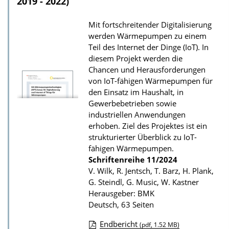
2019 - 2022)
d
Mit fortschreitender Digitalisierung
s
werden Wärmepumpen zu einem
z
Teil des Internet der Dinge (IoT). In
u
diesem Projekt werden die
r
Chancen und Herausforderungen
von IoT-fähigen Wärmepumpen für
P
den Einsatz im Haushalt, in
u
Gewerbebetrieben sowie
b
industriellen Anwendungen
erhoben. Ziel des Projektes ist ein
l
strukturierter Überblick zu IoT-
i
fähigen Wärmepumpen.
k
Schriftenreihe
11/2024
a
V. Wilk, R. Jentsch, T. Barz, H. Plank,
G. Steindl, G. Music, W. Kastner
t
Herausgeber: BMK
i
Deutsch, 63 Seiten
o
Endbericht
(pdf, 1.52 MB)
n