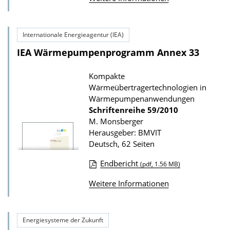
w
k
n
a
l
Internationale Energieagentur (IEA)
t
o
IEA Wärmepumpenprogramm Annex 33
i
a
o
Kompakte
d
n
Wärmeübertragertechnologien in
s
Wärmepumpenanwendungen
z
Schriftenreihe
59/2010
u
M. Monsberger
Herausgeber: BMVIT
r
Deutsch, 62 Seiten
P
Endbericht
u
(pdf, 1.56 MB)
D
b
Weitere Informationen
o
l
w
i
n
Energiesysteme der Zukunft
k