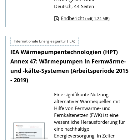
i
Deutsch, 44 Seiten
k
a
Endbericht
(pdf, 1.24 MB)
D
t
o
i
Internationale Energieagentur (IEA)
w
o
IEA Wärmepumpentechnologien (HPT)
n
n
l
Annex 47: Wärmepumpen in Fernwärme-
o
und -kälte-Systemen (Arbeitsperiode 2015
a
- 2019)
d
Eine signifikante Nutzung
s
alternativer Wärmequellen mit
z
Hilfe von Fernwärme- und
u
Fernkältenetzen (FWK) ist eine
r
wesentliche Herausforderung für
eine nachhaltige
P
Energieversorgung. In Zeiten
u