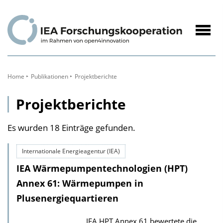
zum
Inhalt
Navig
öffne
Home
Publikationen
Projektberichte
Projektberichte
Es wurden 18 Einträge gefunden.
Internationale Energieagentur (IEA)
IEA Wärmepumpentechnologien (HPT)
Annex 61: Wärmepumpen in
Plusenergiequartieren
IEA HPT Annex 61 bewertete die