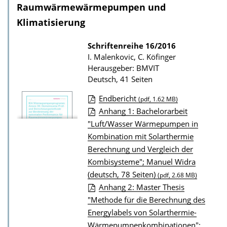
d
Raumwärmewärmepumpen und
s
Klimatisierung
z
u
Schriftenreihe
16/2016
I. Malenkovic, C. Köfinger
r
Herausgeber: BMVIT
P
Deutsch, 41 Seiten
u
Endbericht
(pdf, 1.62 MB)
b
D
Anhang 1: Bachelorarbeit
l
"Luft/Wasser Wärmepumpen in
o
i
Kombination mit Solarthermie
w
k
Berechnung und Vergleich der
n
a
Kombisysteme"; Manuel Widra
l
t
(deutsch, 78 Seiten)
(pdf, 2.68 MB)
o
i
Anhang 2: Master Thesis
a
"Methode für die Berechnung des
o
d
Energylabels von Solarthermie-
n
s
Wärmepumpenkombinationen";