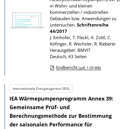
z
in Wohn- und kleinen
kommerziellen / industriellen
u
Gebäuden bzw. Anwendungen zu
r
untersuchen.
Schriftenreihe
P
44/2017
u
J. Emhofer, T. Fleckl, A. Zottl, C.
Köfinger, R. Wechsler, R. Rieberer
b
Herausgeber: BMVIT
l
Deutsch, 43 Seiten
i
Endbericht
(pdf, 1.09 MB)
k
D
a
o
t
Internationale Energieagentur (IEA)
w
i
IEA Wärmepumpenprogramm Annex 39:
n
o
l
Gemeinsame Prüf- und
n
o
Berechnungsmethode zur Bestimmung
a
der saisonalen Performance für