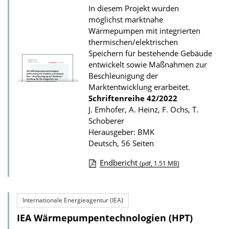
In diesem Projekt wurden
z
möglichst marktnahe
u
Wärmepumpen mit integrierten
r
thermischen/elektrischen
P
Speichern für bestehende Gebäude
entwickelt sowie Maßnahmen zur
u
Beschleunigung der
b
Marktentwicklung erarbeitet.
l
Schriftenreihe
42/2022
i
J. Emhofer, A. Heinz, F. Ochs, T.
Schoberer
k
Herausgeber: BMK
a
Deutsch, 56 Seiten
t
Endbericht
(pdf, 1.51 MB)
i
D
o
o
n
Internationale Energieagentur (IEA)
w
IEA Wärmepumpentechnologien (HPT)
n