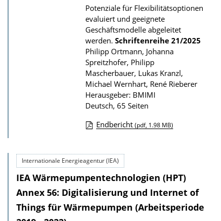
t
Potenziale für Flexibilitätsoptionen
i
evaluiert und geeignete
o
Geschäftsmodelle abgeleitet
werden.
Schriftenreihe
21/2025
n
Philipp Ortmann, Johanna
Spreitzhofer, Philipp
Mascherbauer, Lukas Kranzl,
Michael Wernhart, René Rieberer
Herausgeber: BMIMI
Deutsch, 65 Seiten
Endbericht
(pdf, 1.98 MB)
D
o
Internationale Energieagentur (IEA)
w
IEA Wärmepumpentechnologien (HPT)
n
l
Annex 56: Digitalisierung und Internet of
o
Things für Wärmepumpen (Arbeitsperiode
a