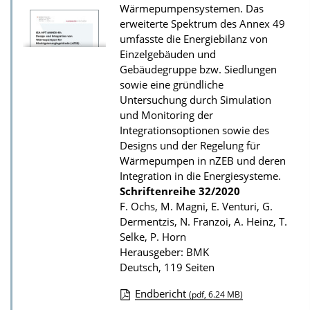
Wärmepumpensystemen. Das
u
erweiterte Spektrum des Annex 49
r
umfasste die Energiebilanz von
P
Einzelgebäuden und
u
Gebäudegruppe bzw. Siedlungen
sowie eine gründliche
b
Untersuchung durch Simulation
l
und Monitoring der
i
Integrationsoptionen sowie des
k
Designs und der Regelung für
Wärmepumpen in nZEB und deren
a
Integration in die Energiesysteme.
t
Schriftenreihe
32/2020
i
F. Ochs, M. Magni, E. Venturi, G.
Dermentzis, N. Franzoi, A. Heinz, T.
o
Selke, P. Horn
n
Herausgeber: BMK
Deutsch, 119 Seiten
Endbericht
(pdf, 6.24 MB)