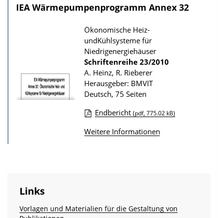
l
a
IEA Wärmepumpenprogramm Annex 32
o
t
a
Ökonomische Heiz-
i
undKühlsysteme für
d
o
Niedrigenergiehäuser
s
n
Schriftenreihe
23/2010
z
A. Heinz, R. Rieberer
Herausgeber: BMVIT
u
Deutsch, 75 Seiten
r
P
Endbericht
(pdf, 775.02 kB)
D
u
Weitere Informationen
o
b
w
l
n
i
l
k
Links
o
a
a
t
Vorlagen und Materialien für die Gestaltung von