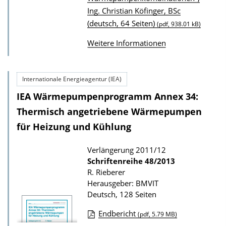
z
Ing. Christian Köfinger, BSc
(deutsch, 64 Seiten)
u
(pdf, 938.01 kB)
r
Weitere Informationen
P
u
Internationale Energieagentur (IEA)
b
l
IEA Wärmepumpenprogramm Annex 34:
i
Thermisch angetriebene Wärmepumpen
k
für Heizung und Kühlung
a
Verlängerung 2011/12
t
Schriftenreihe
48/2013
i
R. Rieberer
o
Herausgeber: BMVIT
n
Deutsch, 128 Seiten
Endbericht
(pdf, 5.79 MB)
D