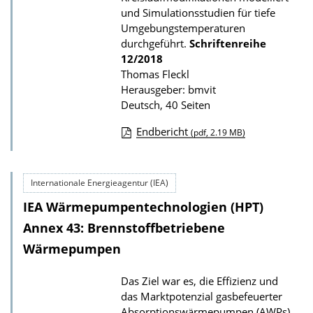
b
und Simulationsstudien für tiefe
l
Umgebungstemperaturen
durchgeführt.
Schriftenreihe
i
12/2018
k
Thomas Fleckl
a
Herausgeber: bmvit
t
Deutsch, 40 Seiten
i
Endbericht
(pdf, 2.19 MB)
o
D
n
o
Internationale Energieagentur (IEA)
w
IEA Wärmepumpentechnologien (HPT)
n
l
Annex 43: Brennstoffbetriebene
o
Wärmepumpen
a
Das Ziel war es, die Effizienz und
d
das Marktpotenzial gasbefeuerter
s
Absorptionswärmepumpen (AWPs)