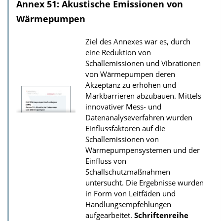
l
Annex 51: Akustische Emissionen von
o
Wärmepumpen
a
Ziel des Annexes war es, durch
d
eine Reduktion von
s
Schallemissionen und Vibrationen
z
von Wärmepumpen deren
Akzeptanz zu erhöhen und
u
Markbarrieren abzubauen. Mittels
r
innovativer Mess- und
P
Datenanalyseverfahren wurden
u
Einflussfaktoren auf die
Schallemissionen von
b
Wärmepumpensystemen und der
l
Einfluss von
i
Schallschutzmaßnahmen
k
untersucht. Die Ergebnisse wurden
in Form von Leitfäden und
a
Handlungsempfehlungen
t
aufgearbeitet.
Schriftenreihe