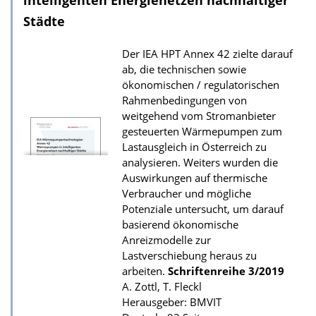
intelligenten Energienetzen nachhaltiger
o
Städte
a
Der IEA HPT Annex 42 zielte darauf
d
ab, die technischen sowie
s
ökonomischen / regulatorischen
z
Rahmenbedingungen von
weitgehend vom Stromanbieter
u
gesteuerten Wärmepumpen zum
r
Lastausgleich in Österreich zu
P
analysieren. Weiters wurden die
u
Auswirkungen auf thermische
Verbraucher und mögliche
b
Potenziale untersucht, um darauf
l
basierend ökonomische
i
Anreizmodelle zur
k
Lastverschiebung heraus zu
arbeiten.
Schriftenreihe
3/2019
a
A. Zottl, T. Fleckl
t
Herausgeber: BMVIT
i