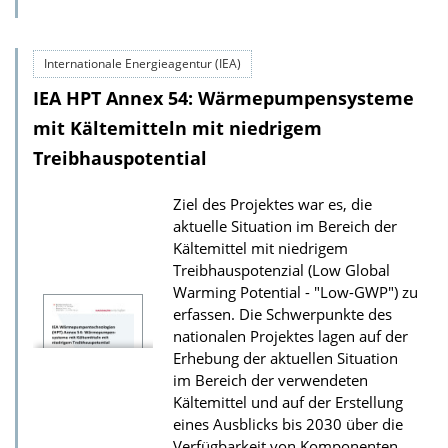
D
o
Internationale Energieagentur (IEA)
w
IEA HPT Annex 54: Wärmepumpensysteme
n
l
mit Kältemitteln mit niedrigem
o
Treibhauspotential
a
Ziel des Projektes war es, die
d
aktuelle Situation im Bereich der
s
Kältemittel mit niedrigem
z
Treibhauspotenzial (Low Global
Warming Potential - "Low-GWP") zu
u
erfassen. Die Schwerpunkte des
r
nationalen Projektes lagen auf der
P
Erhebung der aktuellen Situation
u
im Bereich der verwendeten
Kältemittel und auf der Erstellung
b
eines Ausblicks bis 2030 über die
l
Verfügbarkeit von Komponenten