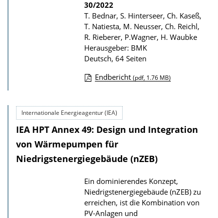
i
30/2022
T. Bednar, S. Hinterseer, Ch. Kaseß,
o
T. Natiesta, M. Neusser, Ch. Reichl,
n
R. Rieberer, P.Wagner, H. Waubke
Herausgeber: BMK
Deutsch, 64 Seiten
Endbericht
(pdf, 1.76 MB)
D
o
Internationale Energieagentur (IEA)
w
IEA HPT Annex 49: Design und Integration
n
l
von Wärmepumpen für
o
Niedrigstenergiegebäude (nZEB)
a
Ein dominierendes Konzept,
d
Niedrigstenergiegebäude (nZEB) zu
s
erreichen, ist die Kombination von
z
PV-Anlagen und