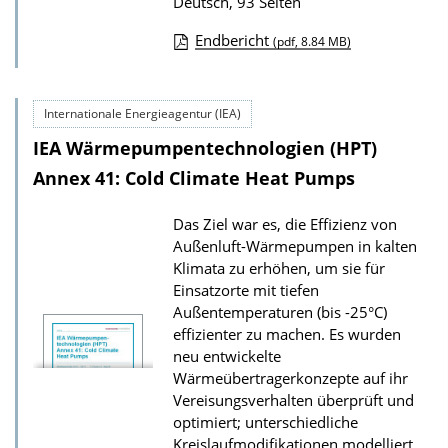
Deutsch, 93 Seiten
o
Endbericht
(pdf, 8.84 MB)
n
D
o
Internationale Energieagentur (IEA)
w
IEA Wärmepumpentechnologien (HPT)
n
l
Annex 41: Cold Climate Heat Pumps
o
Das Ziel war es, die Effizienz von
a
Außenluft-Wärmepumpen in kalten
d
Klimata zu erhöhen, um sie für
s
Einsatzorte mit tiefen
Außentemperaturen (bis -25°C)
z
effizienter zu machen. Es wurden
u
neu entwickelte
r
Wärmeübertragerkonzepte auf ihr
P
Vereisungsverhalten überprüft und
optimiert; unterschiedliche
u
Kreislaufmodifikationen modelliert