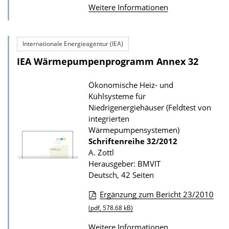
Weitere Informationen
o
w
n
Internationale Energieagentur (IEA)
l
IEA Wärmepumpenprogramm Annex 32
o
a
Ökonomische Heiz- und
Kühlsysteme für
d
Niedrigenergiehäuser (Feldtest von
s
integrierten
z
Wärmepumpensystemen)
Schriftenreihe
32/2012
u
A. Zottl
r
Herausgeber: BMVIT
P
Deutsch, 42 Seiten
u
Ergänzung zum Bericht 23/2010
b
D
(pdf, 578.68 kB)
l
o
Weitere Informationen
i