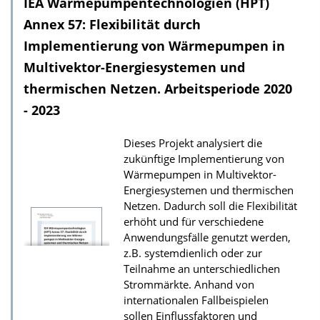
IEA Wärmepumpentechnologien (HPT)
n
l
Annex 57: Flexibilität durch
o
Implementierung von Wärmepumpen in
a
Multivektor-Energiesystemen und
d
thermischen Netzen. Arbeitsperiode 2020
s
- 2023
z
u
Dieses Projekt analysiert die
zukünftige Implementierung von
r
Wärmepumpen in Multivektor-
P
Energiesystemen und thermischen
u
Netzen. Dadurch soll die Flexibilität
erhöht und für verschiedene
b
Anwendungsfälle genutzt werden,
l
z.B. systemdienlich oder zur
i
Teilnahme an unterschiedlichen
k
Strommärkte. Anhand von
internationalen Fallbeispielen
a
sollen Einflussfaktoren und