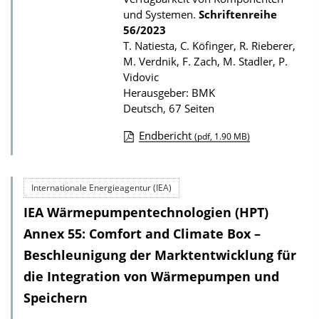
i
und Systemen.
Schriftenreihe
k
56/2023
T. Natiesta, C. Köfinger, R. Rieberer,
a
M. Verdnik, F. Zach, M. Stadler, P.
t
Vidovic
i
Herausgeber: BMK
Deutsch, 67 Seiten
o
n
Endbericht
(pdf, 1.90 MB)
D
o
Internationale Energieagentur (IEA)
w
IEA Wärmepumpentechnologien (HPT)
n
l
Annex 55: Comfort and Climate Box –
o
Beschleunigung der Marktentwicklung für
a
die Integration von Wärmepumpen und
d
Speichern
s