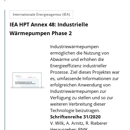
D
o
Internationale Energieagentur (IEA)
w
IEA HPT Annex 48: Industrielle
n
l
Wärmepumpen Phase 2
o
Industriewärmepumpen
a
ermöglichen die Nutzung von
d
Abwärme und erhöhen die
s
Energieeffizienz industrieller
Prozesse. Ziel dieses Projektes war
z
es, umfassende Informationen zur
u
erfolgreichen Anwendung von
r
Industriewärmepumpen zur
P
Verfügung zu stellen und so zur
weiteren Verbreitung dieser
u
Technologie beizutragen.
b
Schriftenreihe
31/2020
l
V. Wilk, A. Arnitz, R. Rieberer
Herausgeber: BMK