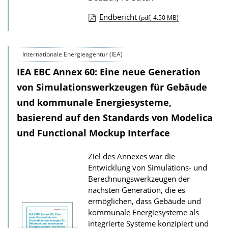
Endbericht
(pdf, 4.50 MB)
D
o
Internationale Energieagentur (IEA)
w
IEA EBC Annex 60: Eine neue Generation
n
l
von Simulationswerkzeugen für Gebäude
o
und kommunale Energiesysteme,
a
basierend auf den Standards von Modelica
d
und Functional Mockup Interface
s
Ziel des Annexes war die
z
Entwicklung von Simulations- und
u
Berechnungswerkzeugen der
r
nächsten Generation, die es
P
ermöglichen, dass Gebäude und
kommunale Energiesysteme als
u
integrierte Systeme konzipiert und