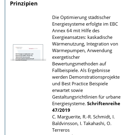
o
Prinzipien
a
Die Optimierung städtischer
d
Energiesysteme erfolgte im EBC
s
Annex 64 mit Hilfe des
z
Exergieansatzes: kaskadische
Wärmenutzung, Integration von
u
Wärmepumpen, Anwendung
r
exergetischer
P
Bewertungsmethoden auf
u
Fallbeispiele. Als Ergebnisse
werden Demonstrationsprojekte
b
und Best Practice Beispiele
l
erwartet sowie
i
Gestaltungsrichtlinien für urbane
k
Energiesysteme.
Schriftenreihe
47/2019
a
C. Marguerite, R.-R. Schmidt, I.
t
Baldvinsson, I. Takahashi, O.
i
Terreros