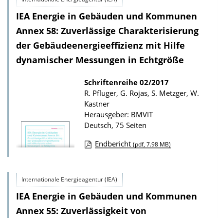
w
t
IEA Energie in Gebäuden und Kommunen
n
i
l
Annex 58: Zuverlässige Charakterisierung
o
o
der Gebäudeenergieeffizienz mit Hilfe
n
a
dynamischer Messungen in Echtgröße
d
Schriftenreihe
02/2017
s
R. Pfluger, G. Rojas, S. Metzger, W.
z
Kastner
u
Herausgeber: BMVIT
r
Deutsch, 75 Seiten
P
Endbericht
(pdf, 7.98 MB)
u
D
b
o
l
Internationale Energieagentur (IEA)
w
i
IEA Energie in Gebäuden und Kommunen
n
k
l
Annex 55: Zuverlässigkeit von