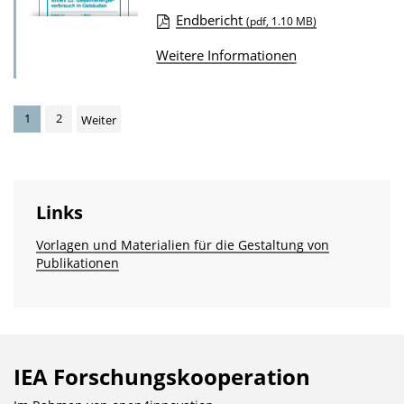
u
Endbericht
(pdf, 1.10 MB)
b
D
Weitere Informationen
l
o
i
w
k
n
1
2
Weiter
a
l
t
o
i
a
Links
o
d
n
s
Vorlagen und Materialien für die Gestaltung von
Publikationen
z
u
r
P
u
IEA Forschungs­kooperation
b