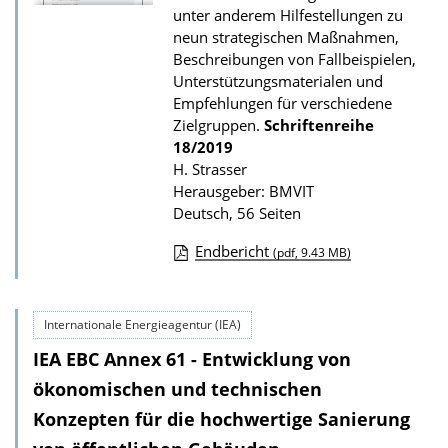
u
unter anderem Hilfestellungen zu
b
neun strategischen Maßnahmen,
Beschreibungen von Fallbeispielen,
l
Unterstützungsmaterialen und
i
Empfehlungen für verschiedene
k
Zielgruppen.
Schriftenreihe
a
18/2019
H. Strasser
t
Herausgeber: BMVIT
i
Deutsch, 56 Seiten
o
Endbericht
(pdf, 9.43 MB)
n
D
o
Internationale Energieagentur (IEA)
w
IEA EBC Annex 61 - Entwicklung von
n
l
ökonomischen und technischen
o
Konzepten für die hochwertige Sanierung
a