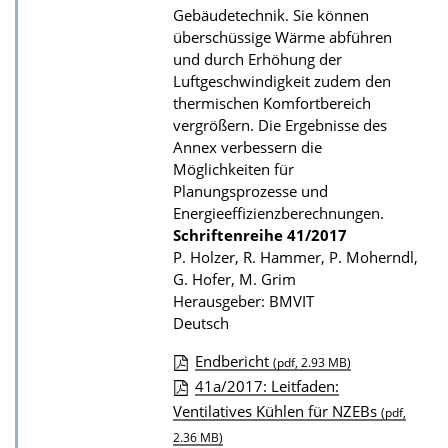
Gebäudetechnik. Sie können
r
überschüssige Wärme abführen
P
und durch Erhöhung der
u
Luftgeschwindigkeit zudem den
b
thermischen Komfortbereich
vergrößern. Die Ergebnisse des
l
Annex verbessern die
i
Möglichkeiten für
k
Planungsprozesse und
a
Energieeffizienzberechnungen.
Schriftenreihe
41/2017
t
P. Holzer, R. Hammer, P. Moherndl,
i
G. Hofer, M. Grim
o
Herausgeber: BMVIT
Deutsch
n
Endbericht
(pdf, 2.93 MB)
D
41a/2017: Leitfaden:
Ventilatives Kühlen für NZEBs
o
(pdf,
2.36 MB)
w