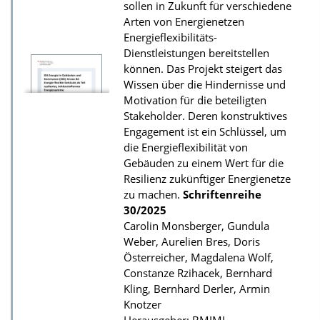
sollen in Zukunft für verschiedene
u
Arten von Energienetzen
r
Energieflexibilitäts-
P
Dienstleistungen bereitstellen
können. Das Projekt steigert das
u
Wissen über die Hindernisse und
b
Motivation für die beteiligten
l
Stakeholder. Deren konstruktives
i
Engagement ist ein Schlüssel, um
die Energieflexibilität von
k
Gebäuden zu einem Wert für die
a
Resilienz zukünftiger Energienetze
t
zu machen.
Schriftenreihe
30/2025
i
Carolin Monsberger, Gundula
o
Weber, Aurelien Bres, Doris
n
Österreicher, Magdalena Wolf,
Constanze Rzihacek, Bernhard
Kling, Bernhard Derler, Armin
Knotzer