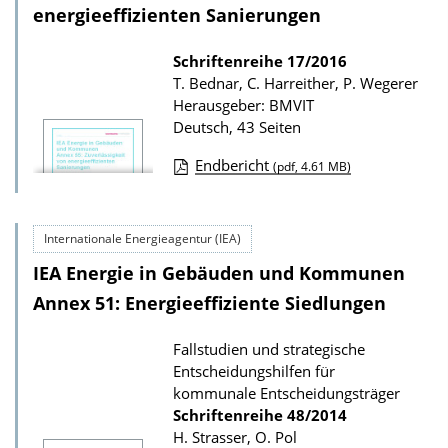
a
o
energieeffizienten Sanierungen
t
a
i
Schriftenreihe
17/2016
d
T. Bednar, C. Harreither, P. Wegerer
o
s
Herausgeber: BMVIT
n
z
Deutsch, 43 Seiten
u
Endbericht
(pdf, 4.61 MB)
r
D
P
o
u
Internationale Energieagentur (IEA)
w
b
IEA Energie in Gebäuden und Kommunen
n
l
l
Annex 51: Energieeffiziente Siedlungen
i
o
k
Fallstudien und strategische
a
Entscheidungshilfen für
a
d
kommunale Entscheidungsträger
t
s
Schriftenreihe
48/2014
i
H. Strasser, O. Pol
z