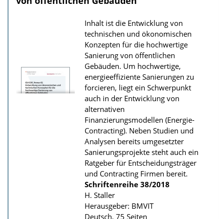
von öffentlichen Gebäuden
d
Inhalt ist die Entwicklung von
s
technischen und ökonomischen
z
Konzepten für die hochwertige
u
Sanierung von öffentlichen
r
Gebäuden. Um hochwertige,
energieeffiziente Sanierungen zu
P
forcieren, liegt ein Schwerpunkt
u
auch in der Entwicklung von
b
alternativen
Finanzierungsmodellen (Energie-
l
Contracting). Neben Studien und
i
Analysen bereits umgesetzter
k
Sanierungsprojekte steht auch ein
a
Ratgeber für Entscheidungsträger
und Contracting Firmen bereit.
t
Schriftenreihe
38/2018
i
H. Staller
o
Herausgeber: BMVIT
n
Deutsch, 75 Seiten