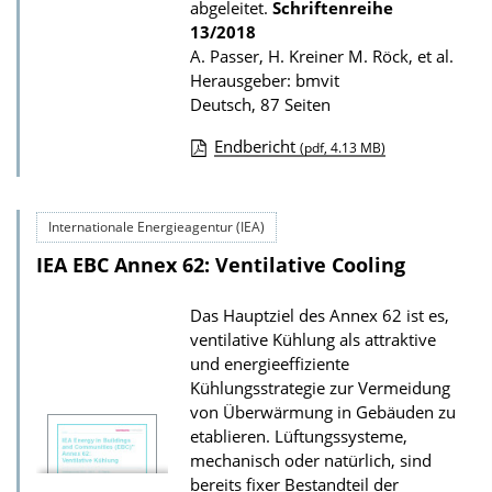
abgeleitet.
Schriftenreihe
t
13/2018
i
A. Passer, H. Kreiner M. Röck, et al.
Herausgeber: bmvit
o
Deutsch, 87 Seiten
n
Endbericht
(pdf, 4.13 MB)
D
o
Internationale Energieagentur (IEA)
w
IEA EBC Annex 62: Ventilative Cooling
n
l
Das Hauptziel des Annex 62 ist es,
o
ventilative Kühlung als attraktive
a
und energieeffiziente
d
Kühlungsstrategie zur Vermeidung
von Überwärmung in Gebäuden zu
s
etablieren. Lüftungssysteme,
z
mechanisch oder natürlich, sind
u
bereits fixer Bestandteil der