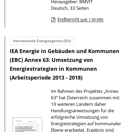
Herausgeber: BMVIT
o
Deutsch, 33 Seiten
n
Endbericht
(pdf, 1.90 MB)
D
o
Internationale Energieagentur (IEA)
w
IEA Energie in Gebäuden und Kommunen
n
l
(EBC) Annex 63: Umsetzung von
o
Energiestrategien in Kommunen
a
(Arbeitsperiode 2013 - 2018)
d
Im Rahmen des Projektes „Annex
s
63“ hat Österreich zusammen mit
z
10 weiteren Ländern daher
u
Handlungsanweisungen für die
r
erfolgreiche Umsetzung von
Energiestrategien auf kommunaler
P
Ebene erarbeitet. Ergebnis sind