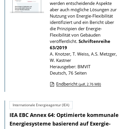
l
werden entscheidende Aspekte
i
aber auch mögliche Lösungen zur
Nutzung von Energie-Flexibilität
k
identifiziert und ein Bericht über
a
die Prinzipien der Energie-
t
Flexibilität von Gebäuden
veröffentlicht.
Schriftenreihe
i
63/2019
o
A. Knotzer, T. Weiss, A.S. Metzger,
n
W. Kastner
Herausgeber: BMVIT
Deutsch, 76 Seiten
Endbericht
(pdf, 2.76 MB)
D
o
Internationale Energieagentur (IEA)
w
IEA EBC Annex 64: Optimierte kommunale
n
l
Energiesysteme basierend auf Exergie-