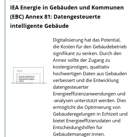
IEA Energie in Gebäuden und Kommunen
n
l
(EBC) Annex 81: Datengesteuerte
o
intelligente Gebäude
a
Digitalisierung hat das Potential,
d
die Kosten für den Gebäudebetrieb
s
signifikant zu senken. Durch den
z
Annex sollte der Zugang zu
kostengünstigen, qualitativ
u
hochwertigen Daten aus Gebäuden
r
verbessert und die Entwicklung
P
datengesteuerter
u
Energieeffizienzanwendungen und
-analysen unterstützt werden. Dies
b
ermöglicht die Optimierung von
l
Gebäuderegelungen in Echtzeit und
i
bietet Energieeffizienzdaten und
k
Entscheidungshilfen für
Gebäudemanager:innen.
a