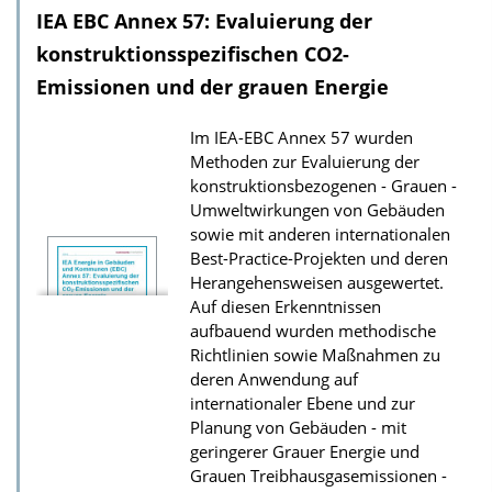
IEA EBC Annex 57: Evaluierung der
n
l
konstruktions­spezifischen CO2-
o
Emissionen und der grauen Energie
a
Im IEA-EBC Annex 57 wurden
d
Methoden zur Evaluierung der
s
konstruktionsbezogenen - Grauen -
z
Umweltwirkungen von Gebäuden
sowie mit anderen internationalen
u
Best-Practice-Projekten und deren
r
Herangehensweisen ausgewertet.
P
Auf diesen Erkenntnissen
u
aufbauend wurden methodische
Richtlinien sowie Maßnahmen zu
b
deren Anwendung auf
l
internationaler Ebene und zur
i
Planung von Gebäuden - mit
k
geringerer Grauer Energie und
Grauen Treibhausgasemissionen -
a