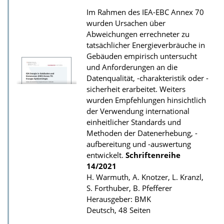
d
Im Rahmen des IEA-EBC Annex 70
s
wurden Ursachen über
z
Abweichungen errechneter zu
u
tatsächlicher Energieverbräuche in
r
Gebäuden empirisch untersucht
und Anforderungen an die
P
Datenqualität, -charakteristik oder -
u
sicherheit erarbeitet. Weiters
b
wurden Empfehlungen hinsichtlich
der Verwendung international
l
einheitlicher Standards und
i
Methoden der Datenerhebung, -
k
aufbereitung und -auswertung
a
entwickelt.
Schriftenreihe
14/2021
t
H. Warmuth, A. Knotzer, L. Kranzl,
i
S. Forthuber, B. Pfefferer
o
Herausgeber: BMK
n
Deutsch, 48 Seiten