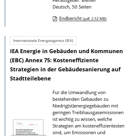
Herausgeber: BMIMI
Deutsch, 50 Seiten
Endbericht
(pdf, 2.52 MB)
D
o
Internationale Energieagentur (IEA)
w
IEA Energie in Gebäuden und Kommunen
n
l
(EBC) Annex 75: Kosteneffiziente
o
Strategien in der Gebäudesanierung auf
a
Stadtteilebene
d
Für die Umwandlung von
s
bestehenden Gebäuden zu
z
Niedrig(st)energiegebäuden mit
u
geringen Treibhausgasemissionen
r
ist wichtig zu wissen, welche
Strategien am kosteneffizientesten
P
sind, um Emissionen und