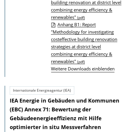
building renovation at district level
n
combining energy efficiency &
l
renewables"
(pdf)
o
Anhang B1: Report
a
"Methodology for investigating
d
costeffective building renovation
s
strategies at district level
z
combining energy efficiency &
renewables"
u
(pdf)
Weitere Downloads einblenden
r
P
u
Internationale Energieagentur (IEA)
b
IEA Energie in Gebäuden und Kommunen
l
(EBC) Annex 71: Bewertung der
i
Gebäudeenergieeffizienz mit Hilfe
k
optimierter in situ Messverfahren
a