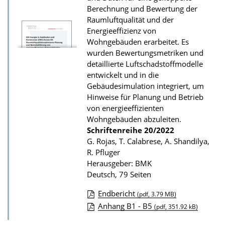
r
Berechnung und Bewertung der
P
Raumluftqualität und der
Energieeffizienz von
u
Wohngebäuden erarbeitet. Es
b
wurden Bewertungsmetriken und
l
detaillierte Luftschadstoffmodelle
i
entwickelt und in die
Gebäudesimulation integriert, um
k
Hinweise für Planung und Betrieb
a
von energieeffizienten
t
Wohngebäuden abzuleiten.
Schriftenreihe
20/2022
i
G. Rojas, T. Calabrese, A. Shandilya,
o
R. Pfluger
n
Herausgeber: BMK
Deutsch, 79 Seiten
Endbericht
(pdf, 3.79 MB)
D
Anhang B1 - B5
(pdf, 351.92 kB)
o