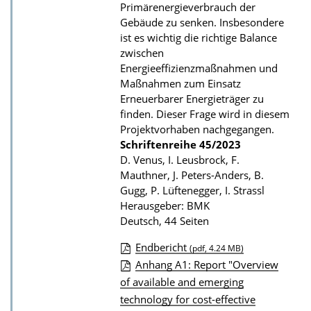
u
Primärenergieverbrauch der
b
Gebäude zu senken. Insbesondere
ist es wichtig die richtige Balance
l
zwischen
i
Energieeffizienzmaßnahmen und
k
Maßnahmen zum Einsatz
a
Erneuerbarer Energieträger zu
finden. Dieser Frage wird in diesem
t
Projektvorhaben nachgegangen.
i
Schriftenreihe
45/2023
o
D. Venus, I. Leusbrock, F.
n
Mauthner, J. Peters-Anders, B.
Gugg, P. Lüftenegger, I. Strassl
Herausgeber: BMK
Deutsch, 44 Seiten
Endbericht
(pdf, 4.24 MB)
D
Anhang A1: Report "Overview
of available and emerging
o
technology for cost-effective
w