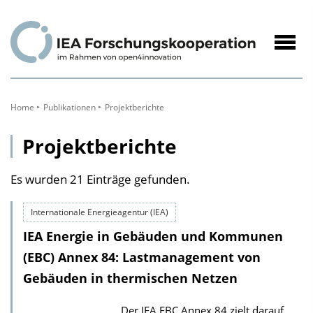
zum
Inhalt
Navig
öffne
Home
Publikationen
Projektberichte
Projektberichte
Es wurden 21 Einträge gefunden.
Internationale Energieagentur (IEA)
IEA Energie in Gebäuden und Kommunen
(EBC) Annex 84: Lastmanagement von
Gebäuden in thermischen Netzen
Der IEA EBC Annex 84 zielt darauf