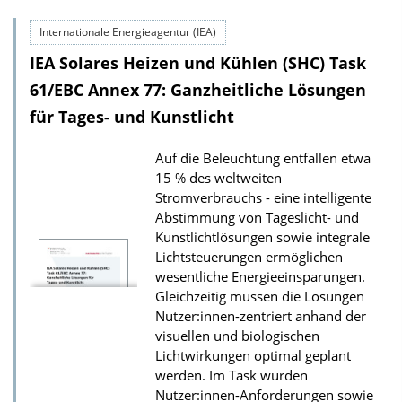
w
Internationale Energieagentur (IEA)
n
IEA Solares Heizen und Kühlen (SHC) Task
l
61/EBC Annex 77: Ganzheitliche Lösungen
o
a
für Tages- und Kunstlicht
d
Auf die Beleuchtung entfallen etwa
s
15 % des weltweiten
z
Stromverbrauchs - eine intelligente
u
Abstimmung von Tageslicht- und
Kunstlichtlösungen sowie integrale
r
Lichtsteuerungen ermöglichen
P
wesentliche Energieeinsparungen.
u
Gleichzeitig müssen die Lösungen
b
Nutzer:innen-zentriert anhand der
visuellen und biologischen
l
Lichtwirkungen optimal geplant
i
werden. Im Task wurden
k
Nutzer:innen-Anforderungen sowie