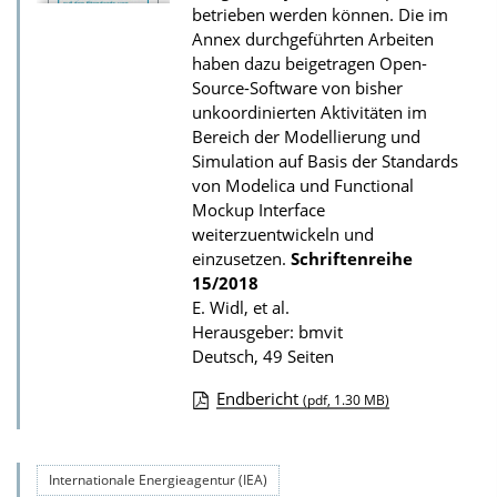
b
betrieben werden können. Die im
l
Annex durchgeführten Arbeiten
i
haben dazu beigetragen Open-
Source-Software von bisher
k
unkoordinierten Aktivitäten im
a
Bereich der Modellierung und
t
Simulation auf Basis der Standards
von Modelica und Functional
i
Mockup Interface
o
weiterzuentwickeln und
n
einzusetzen.
Schriftenreihe
15/2018
E. Widl, et al.
Herausgeber: bmvit
Deutsch, 49 Seiten
Endbericht
(pdf, 1.30 MB)
D
o
Internationale Energieagentur (IEA)
w