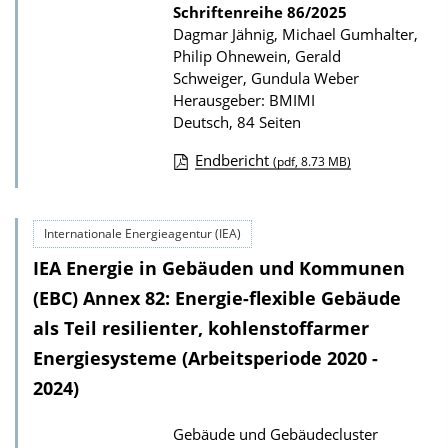
Schriftenreihe
86/2025
t
Dagmar Jähnig, Michael Gumhalter,
i
Philip Ohnewein, Gerald
Schweiger, Gundula Weber
o
Herausgeber: BMIMI
n
Deutsch, 84 Seiten
Endbericht
(pdf, 8.73 MB)
D
o
Internationale Energieagentur (IEA)
w
IEA Energie in Gebäuden und Kommunen
n
l
(EBC) Annex 82: Energie-flexible Gebäude
o
als Teil resilienter, kohlenstoffarmer
a
Energiesysteme (Arbeitsperiode 2020 -
d
2024)
s
Gebäude und Gebäudecluster
z