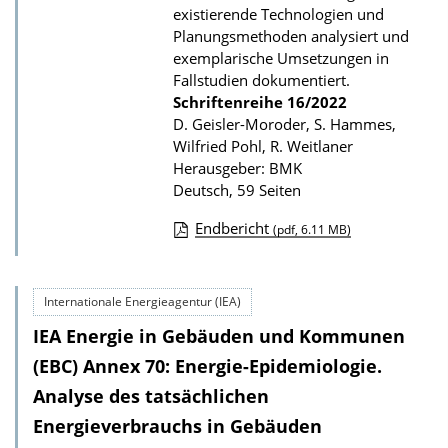
existierende Technologien und
a
Planungsmethoden analysiert und
t
exemplarische Umsetzungen in
i
Fallstudien dokumentiert.
o
Schriftenreihe
16/2022
D. Geisler-Moroder, S. Hammes,
n
Wilfried Pohl, R. Weitlaner
Herausgeber: BMK
Deutsch, 59 Seiten
Endbericht
(pdf, 6.11 MB)
D
o
Internationale Energieagentur (IEA)
w
IEA Energie in Gebäuden und Kommunen
n
l
(EBC) Annex 70: Energie-Epidemiologie.
o
Analyse des tatsächlichen
a
Energieverbrauchs in Gebäuden