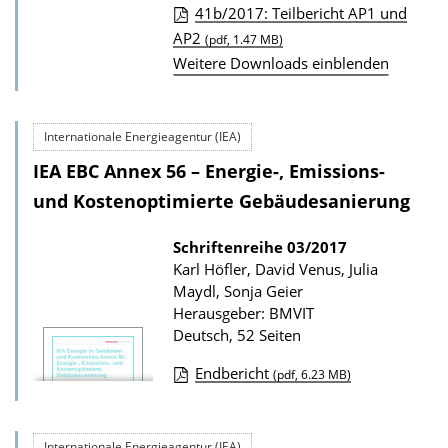
41b/2017: Teilbericht AP1 und
n
AP2
(pdf, 1.47 MB)
l
Weitere Downloads einblenden
o
a
d
Internationale Energieagentur (IEA)
s
IEA EBC Annex 56 – Energie-, Emissions-
z
und Kostenoptimierte Gebäudesanierung
u
r
Schriftenreihe
03/2017
Karl Höfler, David Venus, Julia
P
Maydl, Sonja Geier
u
Herausgeber: BMVIT
b
Deutsch, 52 Seiten
l
Endbericht
(pdf, 6.23 MB)
i
D
k
o
a
Internationale Energieagentur (IEA)