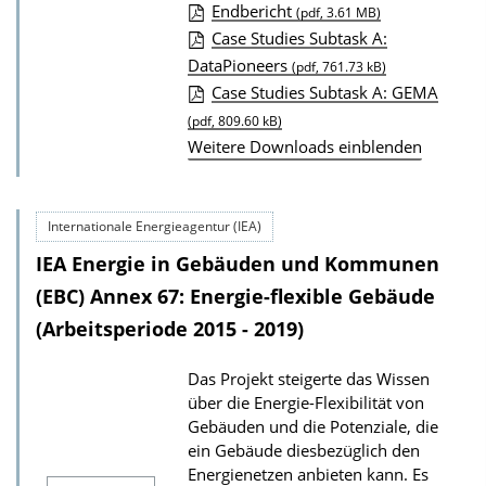
Endbericht
(pdf, 3.61 MB)
D
Case Studies Subtask A:
DataPioneers
o
(pdf, 761.73 kB)
Case Studies Subtask A: GEMA
w
(pdf, 809.60 kB)
n
Weitere Downloads einblenden
l
o
a
Internationale Energieagentur (IEA)
d
IEA Energie in Gebäuden und Kommunen
s
(EBC) Annex 67: Energie-flexible Gebäude
z
(Arbeitsperiode 2015 - 2019)
u
r
Das Projekt steigerte das Wissen
P
über die Energie-Flexibilität von
Gebäuden und die Potenziale, die
u
ein Gebäude diesbezüglich den
b
Energienetzen anbieten kann. Es