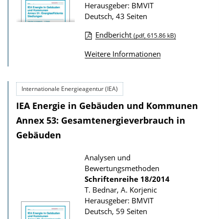
o
Herausgeber: BMVIT
u
Deutsch, 43 Seiten
n
r
Endbericht
(pdf, 615.86 kB)
P
D
u
Weitere Informationen
o
b
w
l
n
Internationale Energieagentur (IEA)
i
l
IEA Energie in Gebäuden und Kommunen
k
o
a
Annex 53: Gesamtenergieverbrauch in
a
t
Gebäuden
d
i
s
Analysen und
o
Bewertungsmethoden
z
n
Schriftenreihe
18/2014
u
T. Bednar, A. Korjenic
r
Herausgeber: BMVIT
P
Deutsch, 59 Seiten