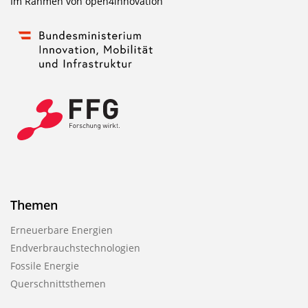
Im Rahmen von
open4innovation
l
i
k
a
t
i
o
n
Themen
Erneuerbare Energien
Endverbrauchstechnologien
Fossile Energie
Querschnittsthemen