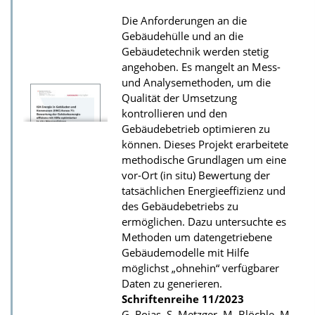
t
Die Anforderungen an die
i
Gebäudehülle und an die
o
Gebäudetechnik werden stetig
angehoben. Es mangelt an Mess-
n
und Analysemethoden, um die
Qualität der Umsetzung
kontrollieren und den
Gebäudebetrieb optimieren zu
können. Dieses Projekt erarbeitete
methodische Grundlagen um eine
vor-Ort (in situ) Bewertung der
tatsächlichen Energieeffizienz und
des Gebäudebetriebs zu
ermöglichen. Dazu untersuchte es
Methoden um datengetriebene
Gebäudemodelle mit Hilfe
möglichst „ohnehin“ verfügbarer
Daten zu generieren.
Schriftenreihe
11/2023
G. Rojas, S. Metzger, M. Blöchle, M.