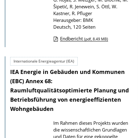
Šipetić, R. Jenewein, S. Öttl, W.
Kastner, R. Pfluger
Herausgeber: BMK
Deutsch, 120 Seiten
Endbericht
(pdf, 8.49 MB)
D
o
Internationale Energieagentur (IEA)
w
IEA Energie in Gebäuden und Kommunen
n
l
(EBC) Annex 68:
o
Raumluftqualitätsoptimierte Planung und
a
Betriebsführung von energieeffizienten
d
Wohngebäuden
s
Im Rahmen dieses Projekts wurden
z
die wissenschaftlichen Grundlagen
u
und Daten für eine gekoppelte