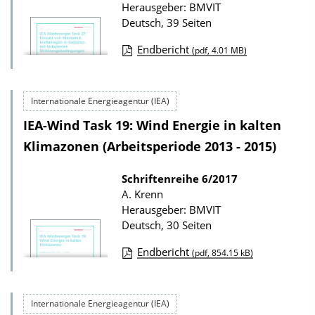
s
Herausgeber: BMVIT
z
Deutsch, 39 Seiten
u
Endbericht
(pdf, 4.01 MB)
r
D
P
o
u
Internationale Energieagentur (IEA)
w
b
IEA-Wind Task 19: Wind Energie in kalten
n
l
l
Klimazonen (Arbeitsperiode 2013 - 2015)
i
o
k
Schriftenreihe
6/2017
a
A. Krenn
a
d
Herausgeber: BMVIT
t
s
Deutsch, 30 Seiten
i
z
Endbericht
(pdf, 854.15 kB)
o
u
D
n
r
o
P
Internationale Energieagentur (IEA)
w