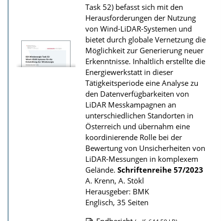
Task 52) befasst sich mit den
s
Herausforderungen der Nutzung
z
von Wind-LiDAR-Systemen und
bietet durch globale Vernetzung die
u
Möglichkeit zur Generierung neuer
r
Erkenntnisse. Inhaltlich erstellte die
P
Energie­werkstatt in dieser
u
Tätigkeitsperiode eine Analyse zu
den Datenverfügbar­keiten von
b
LiDAR Messkampagnen an
l
unterschiedlichen Standorten in
i
Österreich und übernahm eine
k
koordinierende Rolle bei der
Bewertung von Unsicherheiten von
a
LiDAR-Messungen in komplexem
t
Gelände.
Schriftenreihe
57/2023
i
A. Krenn, A. Stökl
Herausgeber: BMK
o
Englisch, 35 Seiten
n