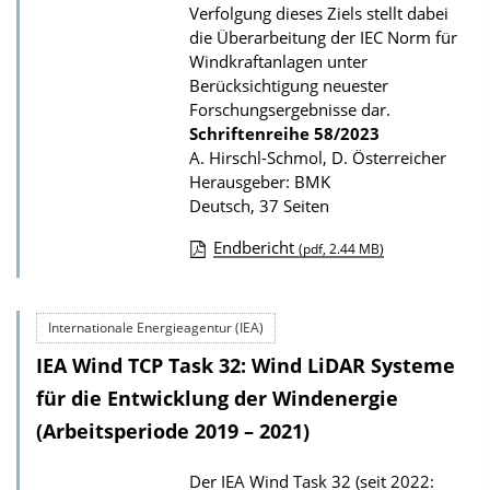
Verfolgung dieses Ziels stellt dabei
l
die Überarbeitung der IEC Norm für
i
Windkraftanlagen unter
k
Berücksichtigung neuester
a
Forschungsergebnisse dar.
Schriftenreihe
58/2023
t
A. Hirschl-Schmol, D. Österreicher
i
Herausgeber: BMK
o
Deutsch, 37 Seiten
n
Endbericht
(pdf, 2.44 MB)
D
o
Internationale Energieagentur (IEA)
w
IEA Wind TCP Task 32: Wind LiDAR Systeme
n
l
für die Entwicklung der Windenergie
o
(Arbeitsperiode 2019 – 2021)
a
Der IEA Wind Task 32 (seit 2022:
d