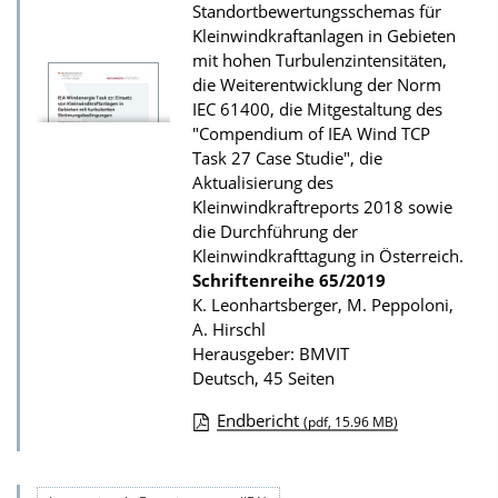
Standortbewertungsschemas für
u
Kleinwindkraftanlagen in Gebieten
r
mit hohen Turbulenzintensitäten,
die Weiterentwicklung der Norm
P
IEC 61400, die Mitgestaltung des
u
"Compendium of IEA Wind TCP
b
Task 27 Case Studie", die
Aktualisierung des
l
Kleinwindkraftreports 2018 sowie
i
die Durchführung der
k
Kleinwindkrafttagung in Österreich.
a
Schriftenreihe
65/2019
K. Leonhartsberger, M. Peppoloni,
t
A. Hirschl
i
Herausgeber: BMVIT
o
Deutsch, 45 Seiten
n
Endbericht
(pdf, 15.96 MB)
D
o