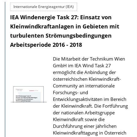
o
Internationale Energieagentur (IEA)
w
IEA Windenergie Task 27: Einsatz von
n
l
Kleinwindkraftanlagen in Gebieten mit
o
turbulenten Strömungsbedingungen
a
Arbeitsperiode 2016 - 2018
d
Die Mitarbeit der Technikum Wien
s
GmbH im IEA Wind Task 27
z
ermöglicht die Anbindung der
u
österreichischen Kleinwindkraft-
r
Community an internationale
Forschungs- und
P
Entwicklungsaktivitäten im Bereich
u
der Kleinwindkraft. Die Fortführung
b
der nationalen Arbeitsgruppe
Kleinwindkraft sowie die
l
Durchführung einer jährlichen
i
Kleinwindkrafttagung in Österreich