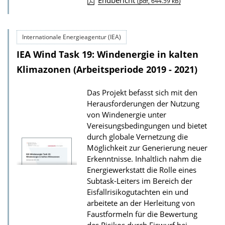
Endbericht
(pdf, 644.59 kB)
D
o
Internationale Energieagentur (IEA)
w
IEA Wind Task 19: Windenergie in kalten
n
l
Klimazonen (Arbeitsperiode 2019 - 2021)
o
Das Projekt befasst sich mit den
a
Herausforderungen der Nutzung
d
von Windenergie unter
s
Vereisungsbedingungen und bietet
durch globale Vernetzung die
z
Möglichkeit zur Generierung neuer
u
Erkenntnisse. Inhaltlich nahm die
r
Energiewerkstatt die Rolle eines
P
Subtask-Leiters im Bereich der
Eisfallrisikogutachten ein und
u
arbeitete an der Herleitung von
b
Faustformeln für die Bewertung
l