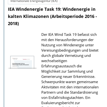
Internationale Energieagentur (IEA)
w
IEA Windenergie Task 19: Windenergie in
n
l
kalten Klimazonen (Arbeitsperiode 2016 -
o
2018)
a
Der IEA Wind Task 19 befasst sich
d
mit den Herausforderungen der
s
Nutzung von Windenergie unter
z
Vereisungsbedingungen und bietet
durch globale Vernetzung und
u
wechselseitigen
r
Erfahrungsaustausch die
P
Möglichkeit zur Sammlung und
u
Generierung neuer Erkenntnisse.
Schwerpunkte waren gemeinsame
b
Aktivitäten mit den internationalen
l
Partnern und die Standardisierung
i
von Eisfallrisikogutachten. Ein
k
Evaluierungsbericht zur