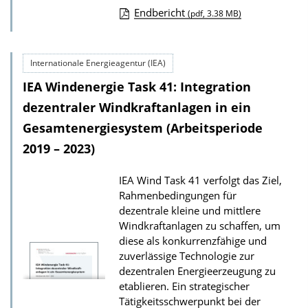
Endbericht
(pdf, 3.38 MB)
D
o
Internationale Energieagentur (IEA)
w
IEA Windenergie Task 41: Integration
n
l
dezentraler Windkraftanlagen in ein
o
Gesamtenergiesystem (Arbeitsperiode
a
2019 – 2023)
d
IEA Wind Task 41 verfolgt das Ziel,
s
Rahmenbedingungen für
z
dezentrale kleine und mittlere
u
Windkraftanlagen zu schaffen, um
r
diese als konkurrenzfähige und
zuverlässige Technologie zur
P
dezentralen Energieerzeugung zu
u
etablieren. Ein strategischer
b
Tätigkeitsschwerpunkt bei der