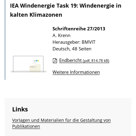
u
IEA Windenergie Task 19: Windenergie in
n
b
l
kalten Klimazonen
l
o
i
Schriftenreihe
27/2013
a
A. Krenn
k
d
Herausgeber: BMVIT
a
s
Deutsch, 48 Seiten
t
z
Endbericht
(pdf, 814.78 kB)
i
u
D
o
Weitere Informationen
r
o
n
P
w
u
n
b
l
l
Links
o
i
a
Vorlagen und Materialien für die Gestaltung von
k
Publikationen
d
a
s