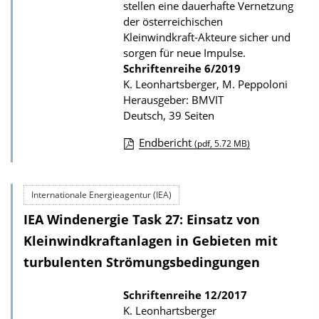
k
stellen eine dauerhafte Vernetzung
a
der österreichischen
Kleinwindkraft-Akteure sicher und
t
sorgen für neue Impulse.
i
Schriftenreihe
6/2019
o
K. Leonhartsberger, M. Peppoloni
n
Herausgeber: BMVIT
Deutsch, 39 Seiten
Endbericht
(pdf, 5.72 MB)
D
o
Internationale Energieagentur (IEA)
w
IEA Windenergie Task 27: Einsatz von
n
l
Kleinwindkraftanlagen in Gebieten mit
o
turbulenten Strömungsbedingungen
a
Schriftenreihe
12/2017
d
K. Leonhartsberger