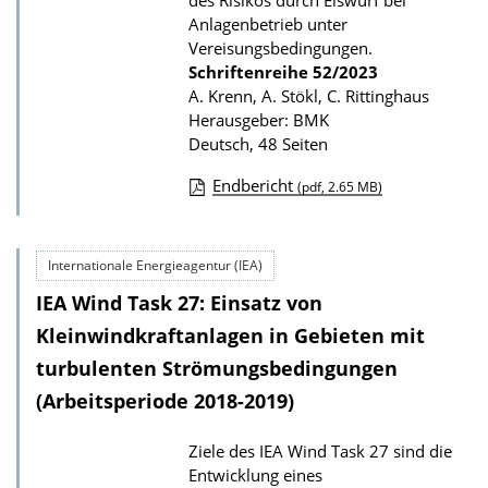
des Risikos durch Eiswurf bei
Anlagenbetrieb unter
i
Vereisungsbedingungen.
k
Schriftenreihe
52/2023
a
A. Krenn, A. Stökl, C. Rittinghaus
t
Herausgeber: BMK
Deutsch, 48 Seiten
i
o
Endbericht
(pdf, 2.65 MB)
n
D
o
Internationale Energieagentur (IEA)
w
IEA Wind Task 27: Einsatz von
n
l
Kleinwindkraft­anlagen in Gebieten mit
o
turbulenten Strömungsbedingungen
a
(Arbeitsperiode 2018-2019)
d
Ziele des IEA Wind Task 27 sind die
s
Entwicklung eines
z