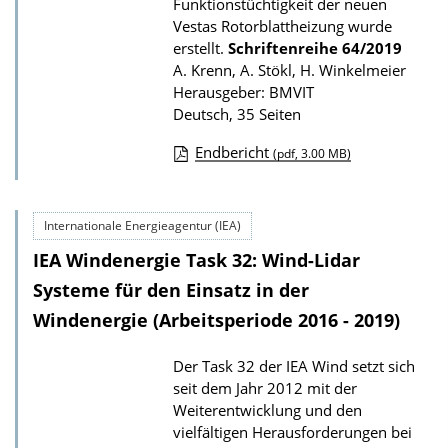
Funktionstüchtigkeit der neuen
a
Vestas Rotorblattheizung wurde
t
erstellt.
Schriftenreihe
64/2019
i
A. Krenn, A. Stökl, H. Winkelmeier
Herausgeber: BMVIT
o
Deutsch, 35 Seiten
n
Endbericht
(pdf, 3.00 MB)
D
o
Internationale Energieagentur (IEA)
w
IEA Windenergie Task 32: Wind-Lidar
n
l
Systeme für den Einsatz in der
o
Windenergie (Arbeitsperiode 2016 - 2019)
a
Der Task 32 der IEA Wind setzt sich
d
seit dem Jahr 2012 mit der
s
Weiterentwicklung und den
z
vielfältigen Herausforderungen bei