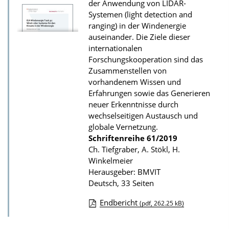
der Anwendung von LIDAR-
u
Systemen (light detection and
r
ranging) in der Windenergie
P
auseinander. Die Ziele dieser
u
internationalen
Forschungskooperation sind das
b
Zusammenstellen von
l
vorhandenem Wissen und
i
Erfahrungen sowie das Generieren
k
neuer Erkenntnisse durch
wechselseitigen Austausch und
a
globale Vernetzung.
t
Schriftenreihe
61/2019
i
Ch. Tiefgraber, A. Stökl, H.
Winkelmeier
o
Herausgeber: BMVIT
n
Deutsch, 33 Seiten
Endbericht
(pdf, 262.25 kB)
D