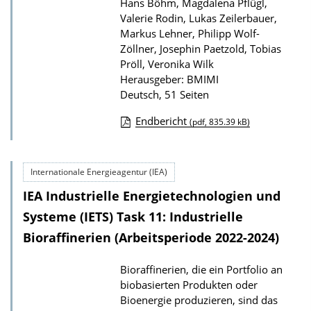
Hans Böhm, Magdalena Pflügl,
Valerie Rodin, Lukas Zeilerbauer,
Markus Lehner, Philipp Wolf-
Zöllner, Josephin Paetzold, Tobias
Pröll, Veronika Wilk
Herausgeber: BMIMI
Deutsch, 51 Seiten
Endbericht
(pdf, 835.39 kB)
D
o
Internationale Energieagentur (IEA)
w
IEA Industrielle Energietechnologien und
n
l
Systeme (IETS) Task 11: Industrielle
o
Bioraffinerien (Arbeitsperiode 2022-2024)
a
Bioraffinerien, die ein Portfolio an
d
biobasierten Produkten oder
s
Bioenergie produzieren, sind das