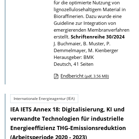
für die optimierte Nutzung von
k
lignozellulosehaltigem Material in
a
Bioraffinerien. Dazu wurde eine
Guideline zur Integration von
t
emergierenden Membranverfahren
i
erstellt.
Schriftenreihe
30/2024
o
J. Buchmaier, B. Muster, P.
n
Demmelmayer, M. Kienberger
Herausgeber: BMK
Deutsch, 41 Seiten
Endbericht
(pdf, 3.56 MB)
D
o
Internationale Energieagentur (IEA)
w
IEA IETS Annex 18: Digitalisierung, KI und
n
l
verwandte Technologien für industrielle
o
Energieeffizienz THG-Emissionsreduktion
a
(Arbeitsperiode 2020 - 2023)