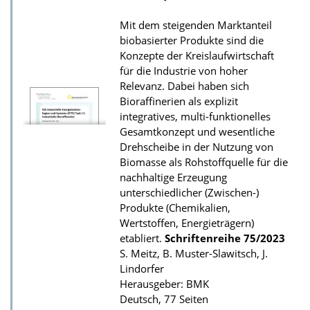
a
Mit dem steigenden Marktanteil
d
biobasierter Produkte sind die
s
Konzepte der Kreislaufwirtschaft
z
für die Industrie von hoher
Relevanz. Dabei haben sich
u
Bioraffinerien als explizit
r
integratives, multi-funktionelles
P
Gesamtkonzept und wesentliche
u
Drehscheibe in der Nutzung von
Biomasse als Rohstoffquelle für die
b
nachhaltige Erzeugung
l
unterschiedlicher (Zwischen-)
i
Produkte (Chemikalien,
k
Wertstoffen, Energieträgern)
etabliert.
Schriftenreihe
75/2023
a
S. Meitz, B. Muster-Slawitsch, J.
t
Lindorfer
i
Herausgeber: BMK
Deutsch, 77 Seiten
o