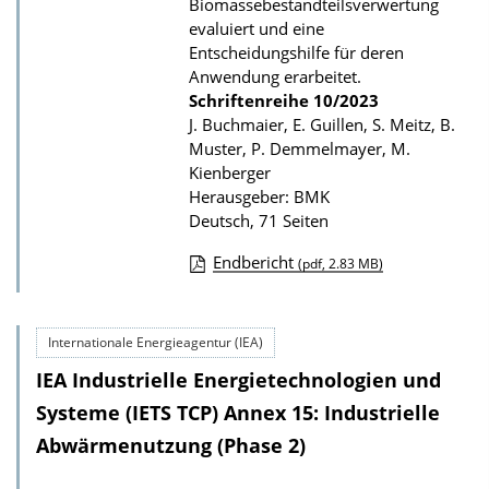
Biomassebestandteilsverwertung
o
evaluiert und eine
Entscheidungshilfe für deren
n
Anwendung erarbeitet.
Schriftenreihe
10/2023
J. Buchmaier, E. Guillen, S. Meitz, B.
Muster, P. Demmelmayer, M.
Kienberger
Herausgeber: BMK
Deutsch, 71 Seiten
Endbericht
(pdf, 2.83 MB)
D
o
Internationale Energieagentur (IEA)
w
IEA Industrielle Energietechnologien und
n
l
Systeme (IETS TCP) Annex 15: Industrielle
o
Abwärmenutzung (Phase 2)
a