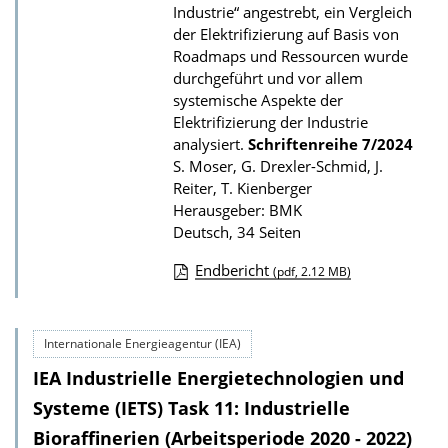
Industrie“ angestrebt, ein Vergleich
b
der Elektrifizierung auf Basis von
l
Roadmaps und Ressourcen wurde
i
durchgeführt und vor allem
k
systemische Aspekte der
Elektrifizierung der Industrie
a
analysiert.
Schriftenreihe
7/2024
t
S. Moser, G. Drexler-Schmid, J.
i
Reiter, T. Kienberger
Herausgeber: BMK
o
Deutsch, 34 Seiten
n
Endbericht
(pdf, 2.12 MB)
D
o
Internationale Energieagentur (IEA)
w
IEA Industrielle Energietechnologien und
n
l
Systeme (IETS) Task 11: Industrielle
o
Bioraffinerien (Arbeitsperiode 2020 - 2022)