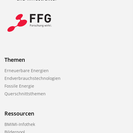
l
i
k
a
t
i
o
Themen
n
Erneuerbare Energien
Endverbrauchstechnologien
Fossile Energie
Querschnittsthemen
Ressourcen
BMIMI-Infothek
Bilderpool