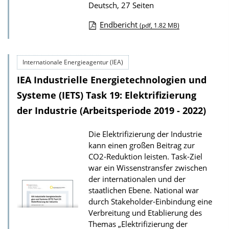
Deutsch, 27 Seiten
Endbericht
(pdf, 1.82 MB)
D
o
Internationale Energieagentur (IEA)
w
IEA Industrielle Energietechnologien und
n
l
Systeme (IETS) Task 19: Elektrifizierung
o
der Industrie (Arbeitsperiode 2019 - 2022)
a
Die Elektrifizierung der Industrie
d
kann einen großen Beitrag zur
s
CO2-Reduktion leisten. Task-Ziel
z
war ein Wissenstransfer zwischen
der internationalen und der
u
staatlichen Ebene. National war
r
durch Stakeholder-Einbindung eine
P
Verbreitung und Etablierung des
u
Themas „Elektrifizierung der