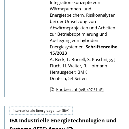
Integrationskonzepte von
l
Wärmepumpen- und
i
Energiespeichern, Risikoanalysen
k
bei der Umsetzung von
Abwärmeprojekten und Arbeiten
a
zur Betriebsoptimierung und
t
Auslegung von hybriden
i
Energiesystemen.
Schriftenreihe
15/2023
o
A. Beck, L. Burrell, S. Puschnigg, J.
n
Fluch, H. Walter, R. Hofmann
Herausgeber: BMK
Deutsch, 54 Seiten
Endbericht
(pdf, 497.61 kB)
D
o
Internationale Energieagentur (IEA)
w
IEA Industrielle Energietechnologien und
n
l