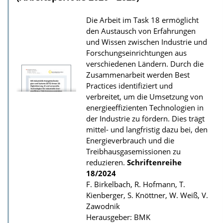
d
Die Arbeit im Task 18 ermöglicht
s
den Austausch von Erfahrungen
z
und Wissen zwischen Industrie und
u
Forschungseinrichtungen aus
r
verschiedenen Ländern. Durch die
Zusammenarbeit werden Best
P
Practices identifiziert und
u
verbreitet, um die Umsetzung von
b
energieeffizienten Technologien in
der Industrie zu fördern. Dies trägt
l
mittel- und langfristig dazu bei, den
i
Energieverbrauch und die
k
Treibhausgasemissionen zu
a
reduzieren.
Schriftenreihe
18/2024
t
F. Birkelbach, R. Hofmann, T.
i
Kienberger, S. Knöttner, W. Weiß, V.
o
Zawodnik
n
Herausgeber: BMK