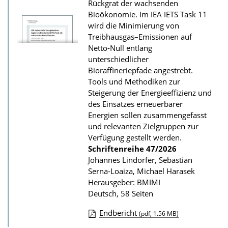
z
Rückgrat der wachsenden
Bioökonomie. Im IEA IETS Task 11
u
wird die Minimierung von
r
Treibhausgas–Emissionen auf
P
Netto-Null entlang
u
unterschiedlicher
Bioraffineriepfade angestrebt.
b
Tools und Methodiken zur
l
Steigerung der Energieeffizienz und
i
des Einsatzes erneuerbarer
k
Energien sollen zusammengefasst
und relevanten Zielgruppen zur
a
Verfügung gestellt werden.
t
Schriftenreihe
47/2026
i
Johannes Lindorfer, Sebastian
Serna-Loaiza, Michael Harasek
o
Herausgeber: BMIMI
n
Deutsch, 58 Seiten
Endbericht
(pdf, 1.56 MB)
D