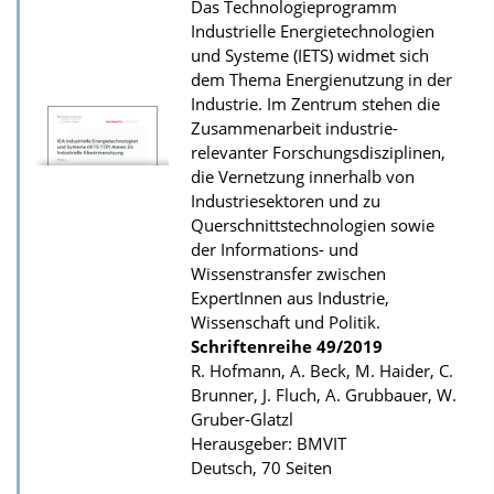
Das Technologieprogramm
d
Industrielle Energietechnologien
s
und Systeme (IETS) widmet sich
z
dem Thema Energienutzung in der
Industrie. Im Zentrum stehen die
u
Zusammenarbeit industrie-
r
relevanter Forschungsdisziplinen,
P
die Vernetzung innerhalb von
u
Industriesektoren und zu
Querschnittstechnologien sowie
b
der Informations- und
l
Wissenstransfer zwischen
i
ExpertInnen aus Industrie,
k
Wissenschaft und Politik.
Schriftenreihe
49/2019
a
R. Hofmann, A. Beck, M. Haider, C.
t
Brunner, J. Fluch, A. Grubbauer, W.
i
Gruber-Glatzl
Herausgeber: BMVIT
o
Deutsch, 70 Seiten
n