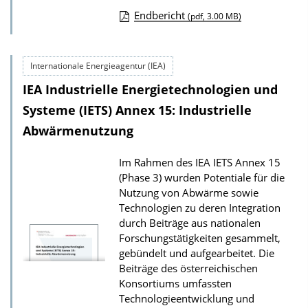
n
Endbericht
(pdf, 3.00 MB)
D
o
Internationale Energieagentur (IEA)
w
IEA Industrielle Energietechnologien und
n
l
Systeme (IETS) Annex 15: Industrielle
o
Abwärmenutzung
a
Im Rahmen des IEA IETS Annex 15
d
(Phase 3) wurden Potentiale für die
s
Nutzung von Abwärme sowie
z
Technologien zu deren Integration
durch Beiträge aus nationalen
u
Forschungstätigkeiten gesammelt,
r
gebündelt und aufgearbeitet. Die
P
Beiträge des österreichischen
u
Konsortiums umfassten
Technologieentwicklung und
b