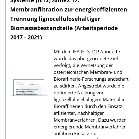
Systeme (IETS) Annex 17:
o
Membranfiltration zur energieeffizienten
a
Trennung lignocellulosehaltiger
d
Biomassebestandteile (Arbeitsperiode
s
2017 - 2021)
z
u
Mit dem IEA IETS TCP Annex 17
wurde das übergeordnete Ziel
r
verfolgt, die Vernetzung der
P
österreichischen Membran- und
u
Bioraffinerie-Forschungslandschaft
zu stärken. Angestrebt wurde die
b
optimierte Nutzung von
l
lignozellulosehaltigem Material in
i
Bioraffinerien durch den Einsatz
k
effizienter, nachhaltiger
Membranverfahren. Dazu wurden
a
emergierende Membranverfahren
t
auf ihren Einsatz zur
i