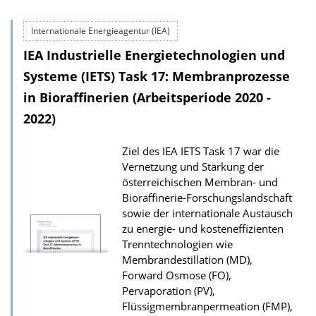
o
Internationale Energieagentur (IEA)
w
IEA Industrielle Energietechnologien und
n
l
Systeme (IETS) Task 17: Membranprozesse
o
in Bioraffinerien (Arbeitsperiode 2020 -
a
2022)
d
Ziel des IEA IETS Task 17 war die
s
Vernetzung und Stärkung der
z
österreichischen Membran- und
u
Bioraffinerie-Forschungslandschaft
r
sowie der internationale Austausch
zu energie- und kosteneffizienten
P
Trenntechnologien wie
u
Membrandestillation (MD),
b
Forward Osmose (FO),
Pervaporation (PV),
l
Flüssigmembranpermeation (FMP),
i