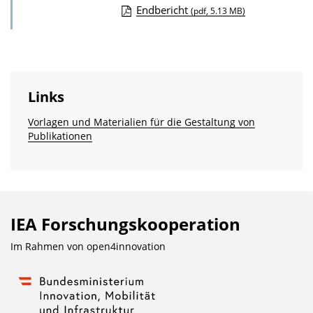
Endbericht
(pdf, 5.13 MB)
D
o
w
n
Links
l
Vorlagen und Materialien für die Gestaltung von
o
Publikationen
a
d
s
z
IEA Forschungs­kooperation
u
r
Im Rahmen von
open4innovation
P
u
b