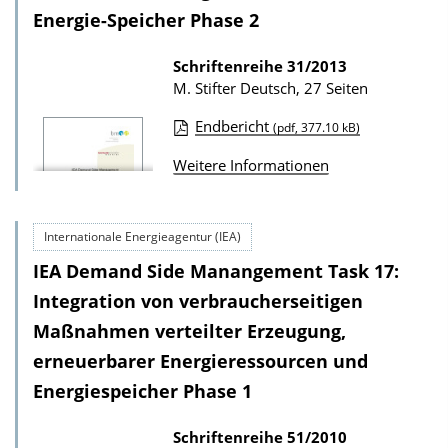
Energie-Speicher Phase 2
b
l
Schriftenreihe
31/2013
i
M. Stifter
Deutsch, 27 Seiten
k
Endbericht
(pdf, 377.10 kB)
a
D
t
Weitere Informationen
o
i
w
o
n
Internationale Energieagentur (IEA)
n
l
IEA Demand Side Manangement Task 17:
o
Integration von verbraucherseitigen
a
Maßnahmen verteilter Erzeugung,
d
erneuerbarer Energieressourcen und
s
Energiespeicher Phase 1
z
u
Schriftenreihe
51/2010