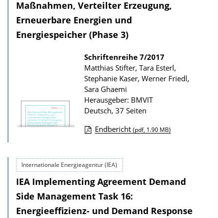
r
Maßnahmen, Verteilter Erzeugung,
P
Erneuerbare Energien und
u
Energiespeicher (Phase 3)
b
l
Schriftenreihe
7/2017
i
Matthias Stifter, Tara Esterl,
Stephanie Kaser, Werner Friedl,
k
Sara Ghaemi
a
Herausgeber: BMVIT
t
Deutsch, 37 Seiten
i
Endbericht
(pdf, 1.90 MB)
o
D
n
o
Internationale Energieagentur (IEA)
w
IEA Implementing Agreement Demand
n
l
Side Management Task 16:
o
Energieeffizienz- und Demand Response