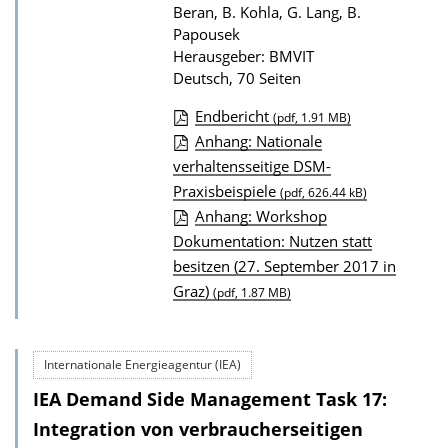
i
Beran, B. Kohla, G. Lang, B.
Papousek
o
Herausgeber: BMVIT
n
Deutsch, 70 Seiten
Endbericht
(pdf, 1.91 MB)
D
Anhang: Nationale
verhaltensseitige DSM-
o
Praxisbeispiele
(pdf, 626.44 kB)
w
Anhang: Workshop
n
Dokumentation: Nutzen statt
l
besitzen (27. September 2017 in
o
Graz)
(pdf, 1.87 MB)
a
d
s
Internationale Energieagentur (IEA)
z
IEA Demand Side Management Task 17:
u
Integration von verbraucherseitigen