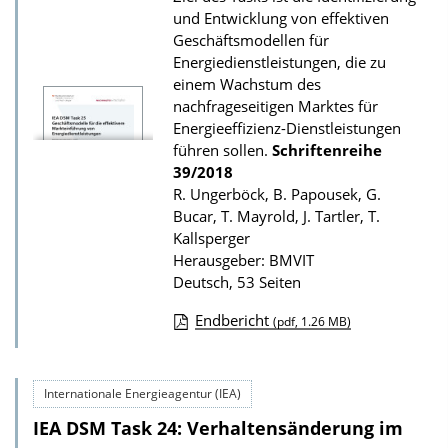
und Entwicklung von effektiven
Geschäftsmodellen für
Energiedienstleistungen, die zu
einem Wachstum des
nachfrageseitigen Marktes für
Energieeffizienz-Dienstleistungen
führen sollen.
Schriftenreihe
39/2018
R. Ungerböck, B. Papousek, G.
Bucar, T. Mayrold, J. Tartler, T.
Kallsperger
Herausgeber: BMVIT
Deutsch, 53 Seiten
Endbericht
(pdf, 1.26 MB)
D
o
Internationale Energieagentur (IEA)
w
IEA DSM Task 24: Verhaltensänderung im
n