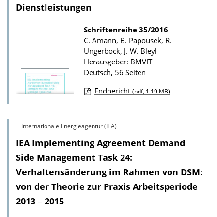
a
Dienstleistungen
d
Schriftenreihe
35/2016
s
C. Amann, B. Papousek, R.
z
Ungerböck, J. W. Bleyl
u
Herausgeber: BMVIT
r
Deutsch, 56 Seiten
P
Endbericht
(pdf, 1.19 MB)
u
D
b
o
l
Internationale Energieagentur (IEA)
w
i
IEA Implementing Agreement Demand
n
k
l
Side Management Task 24:
a
o
Verhaltensänderung im Rahmen von DSM:
t
a
von der Theorie zur Praxis Arbeitsperiode
i
d
2013 – 2015
o
s