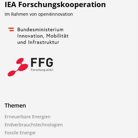
P
IEA Forschungs­kooperation
u
Im Rahmen von
open4innovation
b
l
i
k
a
t
i
o
n
Themen
Erneuerbare Energien
Endverbrauchstechnologien
Fossile Energie