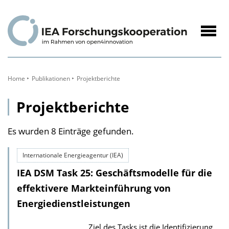
zum
Inhalt
Navig
öffne
Home
Publikationen
Projektberichte
Projektberichte
Es wurden 8 Einträge gefunden.
Internationale Energieagentur (IEA)
IEA DSM Task 25: Geschäftsmodelle für die
effektivere Markteinführung von
Energiedienstleistungen
Ziel des Tasks ist die Identifizierung