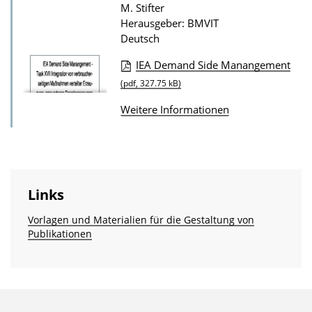
r
M. Stifter
Herausgeber: BMVIT
P
Deutsch
u
b
IEA Demand Side Manangement
D
l
(pdf, 327.75 kB)
o
i
Weitere Informationen
w
k
n
a
l
t
o
i
Links
a
o
d
Vorlagen und Materialien für die Gestaltung von
n
Publikationen
s
z
u
r