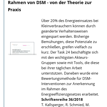
l
Rahmen von DSM - von der Theorie zur
o
Praxis
a
Über 20% des Energieeinsatzes bei
d
Kleinverbrauchern können durch
s
geänderte Verhaltensweisen
z
eingespart werden. Bisherige
Bemühungen, diese Potenziale zu
u
erschließen, greifen vielfach zu
r
kurz. Der Task 24 beschäftigte sich
P
mit den wichtigsten Akteurs-
u
Gruppen sowie mit Tools, die diese
bei ihrer täglichen Arbeit
b
unterstützen. Daneben wurde eine
l
Bewertungsmethode für DSM-
i
Interventionen zur Anerkennung
k
im Rahmen des
Energieeffizienzgesetzes erarbeitet.
a
Schriftenreihe
36/2018
t
T. Kallsperger, R. Schmied, M.