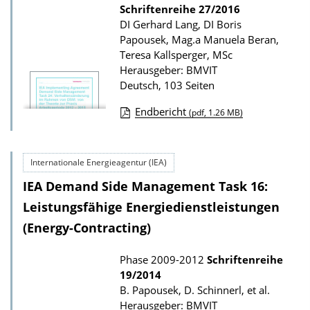
n
Schriftenreihe
27/2016
z
DI Gerhard Lang, DI Boris
u
Papousek, Mag.a Manuela Beran,
r
Teresa Kallsperger, MSc
P
Herausgeber: BMVIT
Deutsch, 103 Seiten
u
b
Endbericht
(pdf, 1.26 MB)
l
D
i
o
Internationale Energieagentur (IEA)
k
w
a
IEA Demand Side Management Task 16:
n
t
l
Leistungsfähige Energiedienstleistungen
i
o
(Energy-Contracting)
o
a
Phase 2009-2012
Schriftenreihe
n
d
19/2014
s
B. Papousek, D. Schinnerl, et al.
z
Herausgeber: BMVIT