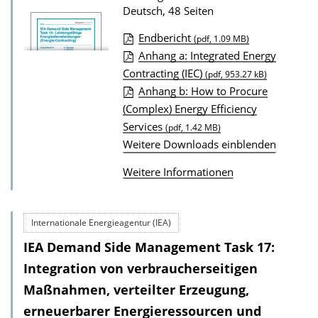
Deutsch, 48 Seiten
u
r
Endbericht
(pdf, 1.09 MB)
P
D
Anhang a: Integrated Energy
u
Contracting (IEC)
o
(pdf, 953.27 kB)
b
Anhang b: How to Procure
w
(Complex) Energy Efficiency
l
n
Services
(pdf, 1.42 MB)
i
l
Weitere Downloads einblenden
k
o
a
Weitere Informationen
a
t
d
i
s
Internationale Energieagentur (IEA)
o
z
IEA Demand Side Management Task 17:
n
u
Integration von verbraucherseitigen
r
Maßnahmen, verteilter Erzeugung,
P
erneuerbarer Energieressourcen und
u